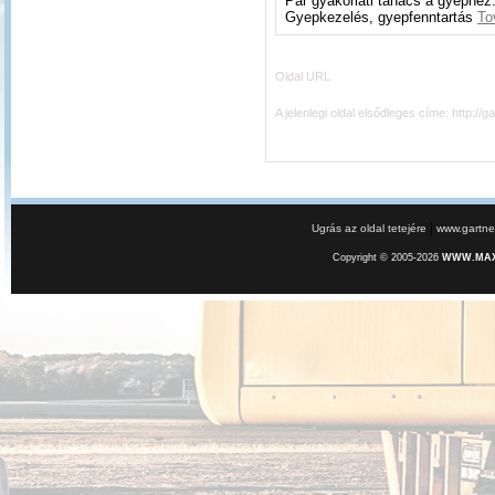
Pár gyakorlati tanács a gyephez
Gyepkezelés, gyepfenntartás
To
Oldal URL
A jelenlegi oldal elsődleges címe:
http://g
|
Ugrás az oldal tetejére
www.gartner
Copyright © 2005-2026
WWW.MAXE