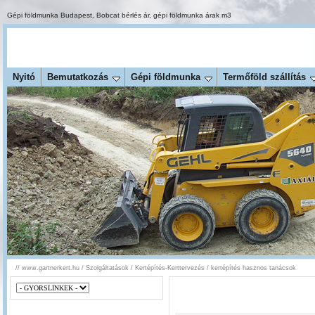
Gépi földmunka Budapest
,
Bobcat bérlés ár
,
gépi földmunka árak m3
Nyitó
Bemutatkozás
Gépi földmunka
Termőföld szállítás
//
www.gartnerkert.hu
/
Szolgáltatások
/
Kertépítés-Kerttervezés
/
kertépítés hasznos tanácsok