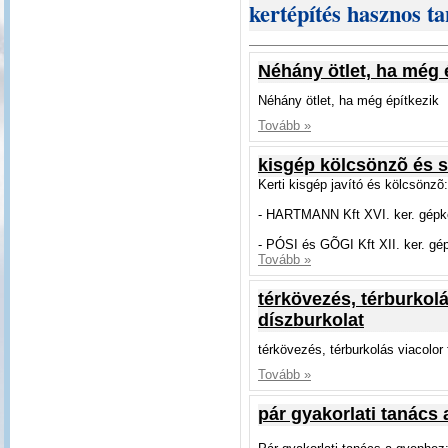
kertépítés hasznos t
Néhány ötlet, ha még 
Néhány ötlet, ha még építkezik
Tovább »
kisgép kölcsönzõ és s
Kerti kisgép javító és kölcsönzõ:
- HARTMANN Kft XVI. ker. gépköl
- PÓSI és GÕGI Kft XII. ker. gé
Tovább »
térkövezés, térburkolá
díszburkolat
térkövezés, térburkolás viacolor
Tovább »
pár gyakorlati tanács