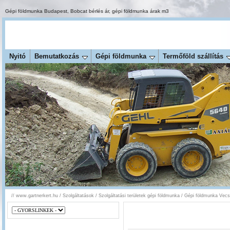
Gépi földmunka Budapest
,
Bobcat bérlés ár
,
gépi földmunka árak m3
Nyitó
Bemutatkozás
Gépi földmunka
Termőföld szállítás
//
www.gartnerkert.hu
/
Szolgáltatások
/
Szolgáltatási területek gépi földmunka
/
Gépi földmunka Vecs