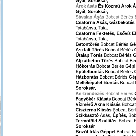
Gyál, Soroksár,
Árok ásás
És Közmű Árok Á
Gyál, Soroksár,
Sávalap Ásás
Bobcat Bérlés
Csatorna Ásás, Gázbekötés
Tatabánya, Tata
,
Csatorna Fektetés, Esővíz E
Tatabánya, Tata
,
Betontörés
Bobcat Bérlés
Gé
Aszfalt Törés
Bobcat Bérlés
Útalap Törés
Bobcat Bérlés
G
Aljzatbeton Törés
Bobcat Bé
Hókotrás
Bobcat Bérlés
Gépi
Épületbontás
Bobcat Bérlés
Házbontás
Bobcat Bérlés
Gép
Melléképület Bontás
Bobcat 
Soroksár,
Kertrendezés
Bobcat Bérlés
Fagyökér Kiásás
Bobcat Bér
Vízmérő Akna Kiásás
Bobcat
Ciszterna Kiásás
Bobcat Bér
Szikkasztó
Ásás
, Építés,
Bob
Termőföld Szállítás,
Bobcat 
Soroksár
Bozót Irtás Géppel
Bobcat B