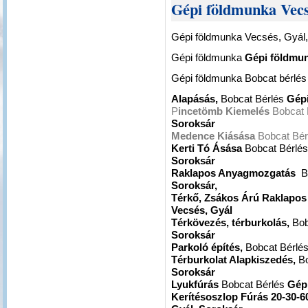
Gépi földmunka Vecs
Gépi földmunka Vecsés, Gyál,
Gépi földmunka
Gépi földmun
Gépi földmunka Bobcat bérlé
Alapásás,
Bobcat Bérlés
Gépi
P
incetömb Kiemelés
Bobcat 
Soroksár
Medence Kiásása
Bobcat Bér
Kerti Tó Ásása
Bobcat Bérlé
Soroksár
Raklapos Anyagmozgatás
B
Soroksár,
Térkő, Zsákos Árú Raklapo
Vecsés, Gyál
Térkövezés, térburkolás,
Bob
Soroksár
Parkoló építés,
Bobcat Bérlé
Térburkolat Alapkiszedés,
Bo
Soroksár
Lyukfúrás
Bobcat Bérlés
Gépi
Kerítésoszlop Fúrás 20-30-6