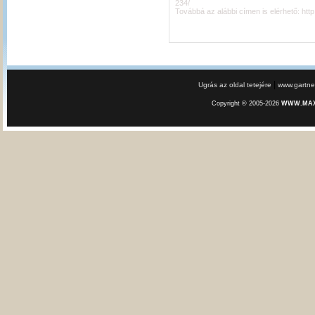
234/
Továbbá az alábbi címen is elérhető:
htt
|
Ugrás az oldal tetejére
www.gartner
Copyright © 2005-2026
WWW.MAXE