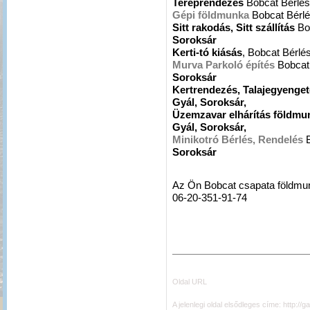
Tereprendezés
Bobcat Bérlé
Gépi földmunka
Bobcat Bérl
Sitt rakodás, Sitt szállítás
Bo
Soroksár
Kerti-tó kiásás
, Bobcat Bérlé
Murva Parkoló építés
Bobcat
Soroksár
Kertrendezés, Talajegyenge
Gyál, Soroksár,
Üzemzavar elhárítás földmu
Gyál, Soroksár,
Minikotró Bérlés, Rendelés
Soroksár
Az Ön Bobcat csapata földmu
06-20-351-91-74
Oldal URL
A jelenlegi oldal elsődleges címe:
http://