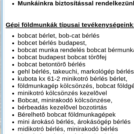
Munkáinkra biztosítással rendelkezün
Gépi földmunkák típusai tevékenységeink
bobcat bérlet, bob-cat bérlés
bobcet bérlés budapest,
bobcat munka rendelés bobcat bérmunk
bobcat budapest bobcat törõfej
bobcat betontörõ bérlés
gehl bérlés, takeuchi, markológép bérlé
kubota kx 61-2 minikotró bérlés bérlet,
földmunkagép kölcsönzés, bobcat földg
minikotró kölcsönzés kezelõvel
Bobcat, minirakodó kölcsönzése,
bérbeadás kezelõvel bozotirtás
Bérelhetõ bobcat földmunkagépek
mini árokásó bérlés, árokásógép bérlés
midikotró bérlés, minirakodó bérlés