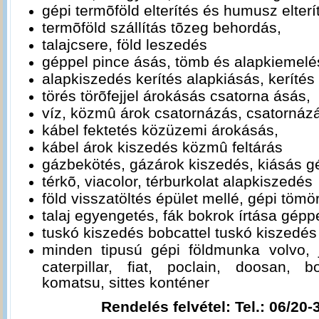
gépi termõföld elterítés és humusz elterí
termõföld szállítás tõzeg behordás,
talajcsere, föld leszedés
géppel pince ásás, tömb és alapkiemelé
alapkiszedés kerítés alapkiásás, kerítés
törés törõfejjel árokásás csatorna ásás,
víz, közmû árok csatornázás, csatorná
kábel fektetés közüzemi árokásás,
kábel árok kiszedés közmû feltárás
gázbekötés, gázárok kiszedés, kiásás 
térkõ, viacolor, térburkolat alapkiszedés
föld visszatöltés épület mellé, gépi tömö
talaj egyengetés, fák bokrok írtása gépp
tuskó kiszedés bobcattel tuskó kiszedés
minden tipusú gépi földmunka volvo, 
caterpillar, fiat, poclain, doosan, 
komatsu, sittes konténer
Rendelés felvétel: Tel.: 06/20-