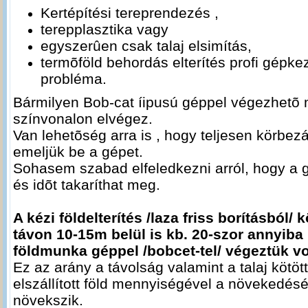
Kertépítési tereprendezés ,
terepplasztika vagy
egyszerûen csak talaj elsimítás,
termõföld behordás elterítés profi gépk
probléma.
Bármilyen Bob-cat íipusú géppel végezhetõ
színvonalon elvégez.
Van lehetõség arra is , hogy teljesen körbezár
emeljük be a gépet.
Sohasem szabad elfeledkezni arról, hogy a 
és idõt takaríthat meg.
A kézi földelterítés /laza friss borításból/
távon 10-15m belül is kb. 20-szor annyiba 
földmunka géppel /bobcet-tel/ végeztük vo
Ez az arány a távolság valamint a talaj kötö
elszállított föld mennyiségével a növekedés
növekszik.