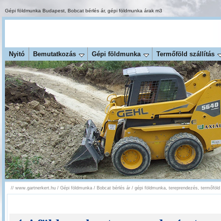
Gépi földmunka Budapest
,
Bobcat bérlés ár
,
gépi földmunka árak m3
Nyitó
Bemutatkozás
Gépi földmunka
Termőföld szállítás
//
www.gartnerkert.hu
/
Gépi földmunka
/
Bobcat bérlés ár
/
gépi földmunka, tereprendezés, termőföld 