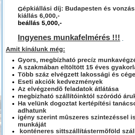
épkiállási díj: Budapesten és vonzá
G
kiállás 6,000,-
beállás 5,000,-
Ingyenes munkafelmérés !!!
Amit
kínálunk még:
Gyors, megbízható precíz munkavégz
A szakmában eltöltött 15 éves gyakorl
Több száz elvégzett lakossági és cég
Eseti akciók kedvezmények
Az elvégzendõ feladatok átlátása
megbizható szállítóinktól szóródó áru
Ha velünk dogoztat kertépítési tanácso
adhatunk
igény szerint mûszeres szintezéssel is
munkáját
konténeres sittszállítás
termõföld szál