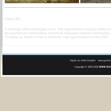
Oldal URL
A jelenlegi oldal elsődleges címe:
http://gartnerkert.hu/gepi-foldmun
tereprendezes-foldszallitas-termofold-talajcsere-bobcat-berbeadas-
Továbbá az alábbi címen is elérhető:
http://gartnerkert.hu/doc106/
|
Ugrás az oldal tetejére
www.gartner
Copyright © 2005-2026
WWW.MAXE