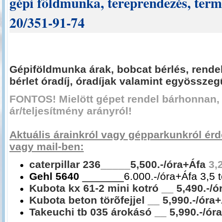
gépi földmunka, tereprendezés, termő
20/351-91-74
Gépiföldmunka árak, bobcat bérlés, rendel
bérlet óradíj, óradíjak valamint egyösszeg
FONTOS! Mielött gépet rendel bárhonnan,
ár/teljesítmény arányról!
Aktuális árainkról vagy gépparkunkról érd
vagy mail-ben:
caterpillar 236_____5,500.-/óra+Áfa
3,
Gehl 5640
_______6.000.-/óra+Áfa 3,5 
Kubota kx 61-2 mini kotró
__ 5,490.-/
Kubota beton törõfejjel
__ 5,990.-/óra
Takeuchi tb 035 árokásó
__ 5,990.-/ór