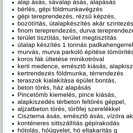
alap ásás, sávalap ásás, alapásás
bérlés, gépi földmunkavégzés
gépi tereprendezés, rézsû képzés,
bozótírtás, útalapkészítés akár szintezé
finom tereprendezés, durva tereprende
terület tisztítás, terület megtisztítás
útalap készítés 1 tonnás padkahengerre
murvás, murva parkoló építése tömörít
koros fák ültetése minikotróval
kerti medence, emésztõ kiásás, alapki
kertrendezés földmunka, térrendezés
teraszok kialakítása épület bontás,
beton törés, ház alapásás
Pincetömb kiemelés, pince kiásás,
alapkiszedés térbeton feltörés géppel,
aljzatbeton törés, törõfej szerelékkel
Ciszterna ásás, emésztõ ásás, vízóra 
konténeres sittszállítás gépirakodás
hótolás, hóügyelet, hó eltakarítás g