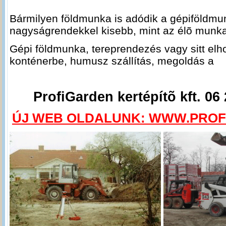
Bármilyen földmunka is adódik a gépiföldmun
nagyságrendekkel kisebb, mint az élõ munka
Gépi földmunka, tereprendezés vagy sitt elh
konténerbe, humusz szállítás, megoldás a
ProfiGarden kertépítõ kft. 06 
ÚJ WEB OLDALUNK: WWW.PROF