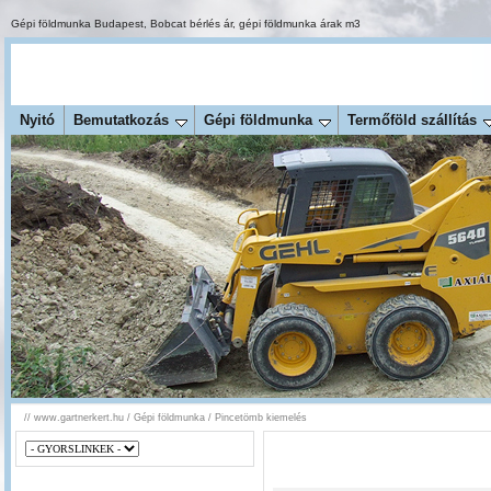
Gépi földmunka Budapest
,
Bobcat bérlés ár
,
gépi földmunka árak m3
Nyitó
Bemutatkozás
Gépi földmunka
Termőföld szállítás
//
www.gartnerkert.hu
/
Gépi földmunka
/
Pincetömb kiemelés