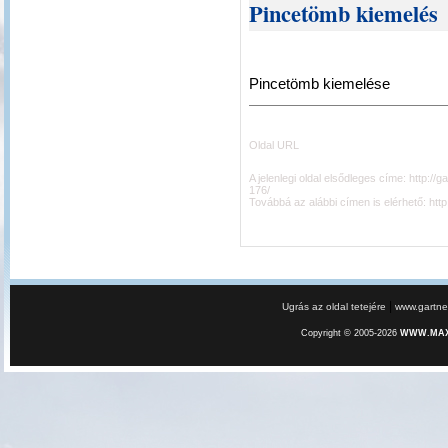
Pincetömb kiemelés
Pincetömb kiemelése
Oldal URL
A jelenlegi oldal elsődleges címe:
http://
176/
Továbbá az alábbi címen is elérhető:
htt
|
Ugrás az oldal tetejére
www.gartner
Copyright © 2005-2026
WWW.MAXE