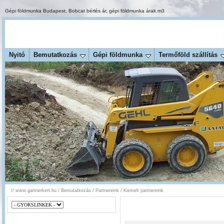
Gépi földmunka Budapest
,
Bobcat bérlés ár
,
gépi földmunka árak m3
Nyitó
Bemutatkozás
Gépi földmunka
Termőföld szállítás
//
www.gartnerkert.hu
/
Bemutatkozás
/
Partnereink
/
Kiemelt partnereink