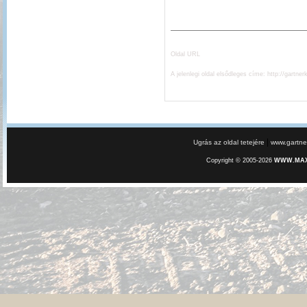
Oldal URL
A jelenlegi oldal elsődleges címe:
http://gartner
|
Ugrás az oldal tetejére
www.gartner
Copyright © 2005-2026
WWW.MAXE