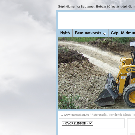
Gépi földmunka Budapest
,
Bobcat bérlés ár
,
gépi föld
Nyitó
Bemutatkozás
Gépi földmu
//
www.gartnerkert.hu
/
Referenciák
/
Kertépítés képek
/
I