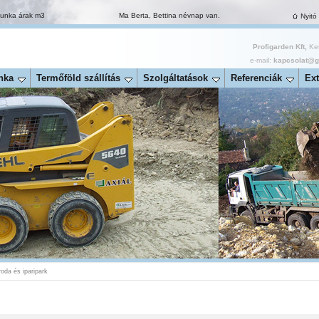
munka árak m3
Ma Berta, Bettina névnap van.
Nyitó
Profigarden Kft,
Ker
e-mail:
kapcsolat@ga
nka
Termőföld szállítás
Szolgáltatások
Referenciák
Ext
roda és iparipark