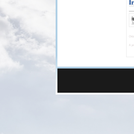
I
i
T
Old
A je