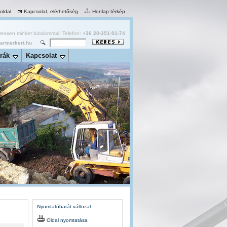
 oldal
Kapcsolat, elérhetőség
Honlap térkép
essen minket bizalommal! Telefon:
+36 20-351-91-74
rtnerkert.hu
rák
Kapcsolat
Nyomtatóbarát változat
Oldal nyomtatása