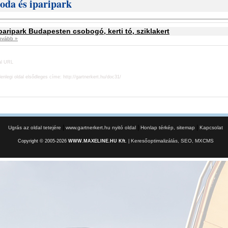
roda és iparipark
paripark Budapesten csobogó, kerti tó, sziklakert
ovább »
al URL
lenlegi oldal elsődleges címe:
http://gartnerkert.hu/doc31/
|
|
|
Ugrás az oldal tetejére
www.gartnerkert.hu nyitó oldal
Honlap térkép, sitemap
Kapcsolat
Keresőoptimalizálás, SEO, MXCMS
Copyright © 2005-2026
WWW.MAXELINE.HU Kft.
|