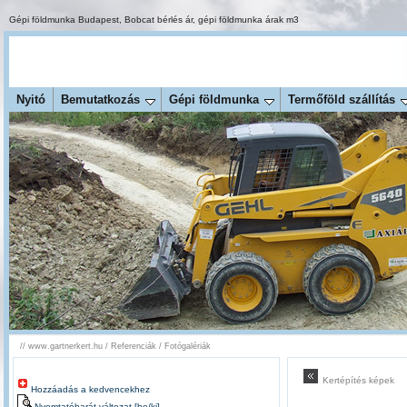
Gépi földmunka Budapest
,
Bobcat bérlés ár
,
gépi földmunka árak m3
Nyitó
Bemutatkozás
Gépi földmunka
Termőföld szállítás
//
www.gartnerkert.hu
/
Referenciák
/
Fotógalériák
Kertépítés képek
Hozzáadás a kedvencekhez
Nyomtatóbarát változat [be/ki]