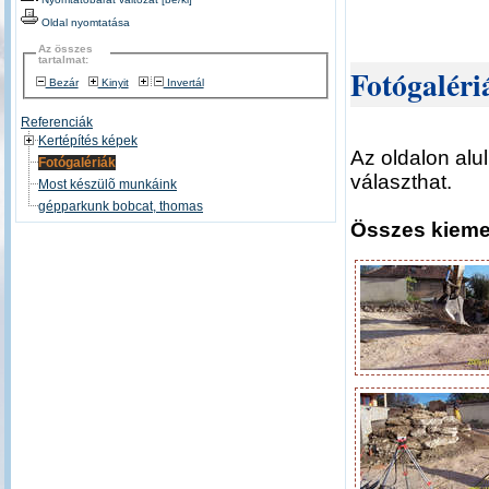
Oldal nyomtatása
Az összes
tartalmat:
Fotógaléri
Bezár
Kinyit
Invertál
Referenciák
Kertépítés képek
Az oldalon alu
Fotógalériák
választhat.
Most készülõ munkáink
gépparkunk bobcat, thomas
Összes kiemel