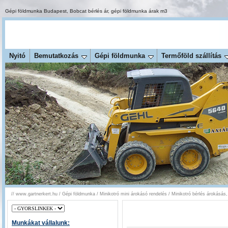
Gépi földmunka Budapest
,
Bobcat bérlés ár
,
gépi földmunka árak m3
Nyitó
Bemutatkozás
Gépi földmunka
Termőföld szállítás
//
www.gartnerkert.hu
/
Gépi földmunka
/
Minikotró mini árokásó rendelés
/
Minikotró bérlés árokásás
Munkákat vállalunk: