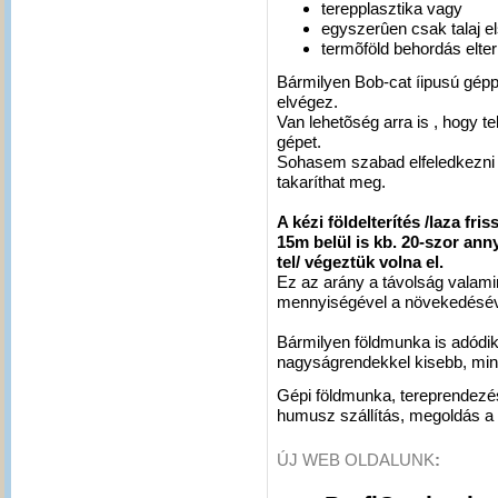
terepplasztika vagy
egyszerûen csak talaj el
termõföld behordás elte
Bármilyen Bob-cat íipusú gép
elvégez.
Van lehetõség arra is , hogy te
gépet.
Sohasem szabad elfeledkezni a
takaríthat meg.
A kézi földelterítés /laza fri
15m belül is kb. 20-szor ann
tel/ végeztük volna el.
Ez az arány a távolság valamint
mennyiségével a növekedésév
Bármilyen földmunka is adódik
nagyságrendekkel kisebb, min
Gépi földmunka, tereprendezés
humusz szállítás, megoldás a
ÚJ WEB OLDALUNK