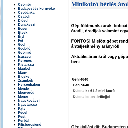
Minikotró bérlés áro
Csömör
Budapest és környéke
Csobánka
Csabdi
Diósd
Dunakeszi
Gépiföldmunka árak, bobcat b
Ecser
óradíj, óradíjak valamint eg
Etyek
Érd
FONTOS! Mielött gépet rend
Fót
Göd
ár/teljesítmény arányról!
Gödöllő
Gyömrő
Aktuális árainkról vagy gép
Isaszeg
Kerepes
ben:
Kistarcsa
Maglód
Mány
Bicske
Gehl 4640
Zsámbék
Herceghalom
Gehl 5640
Mende
Kubota kx 61-2 mini kotró
Mogyoród
Monor
Kubota beton törõfejjel
Nagykovácsi
Nagytarcsa
Páty
Pécel
Pest
Perbál
Pilisborosjenő
G
épkiállási díj: Budapesten