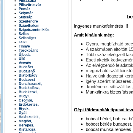
Piliscsaba
Pilisvörösvár
k
Pomáz
Solymár
be
Sülysáp
Szentendre
Ingyenes munkafelmérés !!!
Szigethalom
Szigetszentmiklós
Szilas
Amit
kínálunk még:
Szilasliget
Telki
Gyors, megbízható pre
Tinnye
A szakmában eltöltött 1
Törökbálint
Több száz elvégzett lak
Újbuda
Üllő
Eseti akciók kedvezmé
Vecsés
Az elvégzendõ feladatok
Budaőrs
megbizható szállítóinktó
Budajenő
Ha velünk dogoztat kerté
Biatorbágy
Budapest
igény szerint mûszeres 
Dunaharaszti,
konténeres sittszállítás
Budakalász,
Munkáinkra biztosítássa
Budakeszi,
Bugyi,
Csömör,
Erdőkertes,
Etyek,
Gépi földmunkák típusai te
Gyál,
Halásztelek,
bobcat bérlet, bob-cat b
Maglód,
bobcet bérlés budapest,
Kerepes,
bobcat munka rendelés
Kistarcsa,