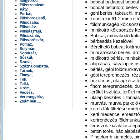
Mogyoród,
bobcat budapest bobcat 
Pilisszentiván,
bobcat betontörõ bérlés
Páty,
gehl bérlés, takeuchi, 
Perbál,
kubota kx 61-2 minikotró
Pilisborosjenő,
Piliscsaba,
földmunkagép kölcsönzé
Piliscsév,
minikotró kölcsönzés k
Pilisjászfalu,
Bobcat, minirakodó köl
Pilisszántó,
Pilisvörösvár,
bérbeadás kezelõvel
Pomáz,
Bérelhetõ bobcat föld
Solymár,
mini árokásó bérlés, ár
Soroksár,
midikotró bérlés, minir
Sóskút,
Szada,
alap ásás, sávalap ásá
Százhalombatta,
bérlés, gépi földmunka
Tárnok,
gépi tereprendezés, ré
Tinnye,
Tök,
bozótírtás, útalapkészít
Telki,
finom tereprendezés, d
Üröm,
terület tisztítás, terület
Vecsés,
útalap készítés 1 tonná
Veresegyház,
Zsámbék.....
murvás, murva parkoló 
koros fák ültetése minik
kerti medence, emésztõ
kertrendezés földmunka
teraszok kialakítása épü
beton törés, ház alapás
Pincetömb kiemelés, pi