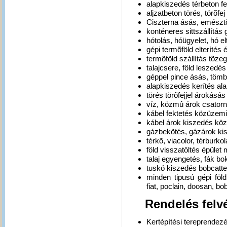
alapkiszedés térbeton fe
aljzatbeton törés, törõfe
Ciszterna ásás, emészt
konténeres sittszállítás
hótolás, hóügyelet, hó el
gépi termõföld elterítés
termõföld szállítás tõz
talajcsere, föld leszedé
géppel pince ásás, töm
alapkiszedés kerítés ala
törés törõfejjel árokásá
víz, közmû árok csator
kábel fektetés közüzem
kábel árok kiszedés köz
gázbekötés, gázárok ki
térkõ, viacolor, térburk
föld visszatöltés épület 
talaj egyengetés, fák bo
tuskó kiszedés bobcatte
minden tipusú gépi föld
fiat, poclain, doosan, bo
Rendelés felvé
Kertépítési tereprendezé