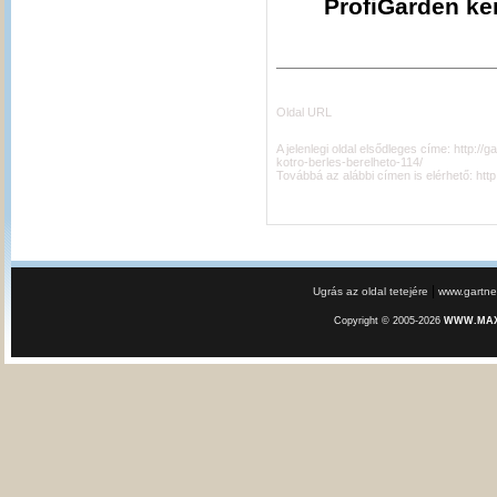
ProfiGarden ker
Oldal URL
A jelenlegi oldal elsődleges címe:
http://
kotro-berles-berelheto-114/
Továbbá az alábbi címen is elérhető:
http
|
Ugrás az oldal tetejére
www.gartner
Copyright © 2005-2026
WWW.MAXE