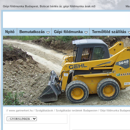
Gépi földmunka Budapest
,
Bobcat bérlés ár
,
gépi földmunka árak m3
Ma 
Nyitó
Bemutatkozás
Gépi földmunka
Termőföld szállítás
//
www.gartnerkert.hu
/
Szolgáltatások
/
Szolgáltatási területek Budapesten
/
Gépi földmunka Budapest