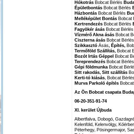
Hókotrás
Bobcat Bérlés
Buda
Épületbontás
Bobcat Bérlés
Házbontás
Bobcat Bérlés
Bud
Melléképület Bontás
Bobcat 
Kertrendezés
Bobcat Bérlés
Fagyökér ásás
Bobcat Bérlé
Vízmérő Akna ásás
Bobcat B
Ciszterna ásás
Bobcat Bérlé
Szikkasztó
Ásás
, Építés,
Bob
Termőföld Szállítás,
Bobcat 
Bozót Irtás Géppel
Bobcat B
Tereprendezés
Bobcat Bérlé
Gépi földmunka
Bobcat Bérl
Sitt rakodás, Sitt szállítás
Bo
Kerti-tó kiásás
, Bobcat Bérlé
Murva Parkoló építés
Bobcat
Az Ön Bobcat csapata
Budap
06-20-351-91-74
XI. kerület Újbuda
Albertfalva, Dobogó, Gazdagré
Kelenföld, Kelenvölgy, Kőérb
Péterhegy, Pösingermajor, Sa