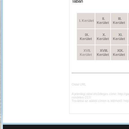
Tabán
II.
III.
I. Kerület
Kerület
Kerület
IX.
X.
XI.
Kerület
Kerület
Kerület
XVII.
XVIII.
XIX.
Kerület
Kerület
Kerület
Oldal URL
A jelenlegi oldal elsődleges címe:
http://
rendeles-217/
Továbbá az alábbi címen is elérhető:
htt