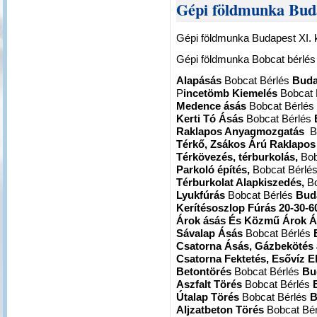
Gépi földmunka Buda
Gépi földmunka Budapest XI. k
Gépi földmunka Bobcat bérlé
Alapásás
Bobcat Bérlés
Buda
P
incetömb Kiemelés
Bobcat 
Medence ásás
Bobcat Bérlés
Kerti Tó Ásás
Bobcat Bérlés
Raklapos Anyagmozgatás
B
Térkő, Zsákos Árú Raklapo
Térkövezés, térburkolás,
Bob
Parkoló építés,
Bobcat Bérlé
Térburkolat Alapkiszedés,
Bo
Lyukfúrás
Bobcat Bérlés
Buda
Kerítésoszlop Fúrás 20-30-6
Árok ásás És Közmű Árok 
Sávalap Ásás
Bobcat Bérlés
Csatorna Ásás, Gázbekötés
Csatorna Fektetés, Esővíz E
Betontörés
Bobcat Bérlés
Bu
Aszfalt Törés
Bobcat Bérlés
Útalap Törés
Bobcat Bérlés
B
Aljzatbeton Törés
Bobcat Bé