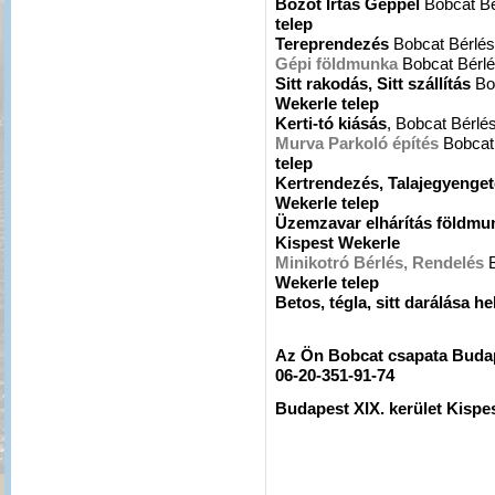
Bozót Irtás Géppel
Bobcat B
telep
Tereprendezés
Bobcat Bérlé
Gépi földmunka
Bobcat Bérl
Sitt rakodás, Sitt szállítás
Bo
Wekerle telep
Kerti-tó kiásás
, Bobcat Bérlé
Murva Parkoló építés
Bobcat
telep
Kertrendezés, Talajegyenge
Wekerle telep
Üzemzavar elhárítás földmu
Kispest Wekerle
Minikotró Bérlés, Rendelés
Wekerle telep
Betos, tégla, sitt darálása h
Az Ön Bobcat csapata
Budap
06-20-351-91-74
Budapest XIX. kerület Kispes