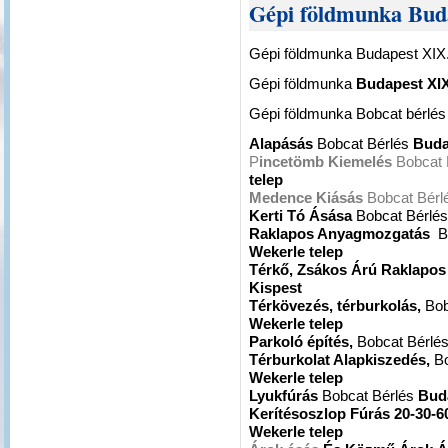
Gépi földmunka Buda
Gépi földmunka Budapest XIX.
Gépi földmunka
Budapest XIX
Gépi földmunka Bobcat bérlé
Alapásás
Bobcat Bérlés
Buda
P
incetömb Kiemelés
Bobcat 
telep
Medence Kiásás
Bobcat Bérl
Kerti Tó Ásása
Bobcat Bérlé
Raklapos Anyagmozgatás
B
Wekerle telep
Térkő, Zsákos Árú Raklapo
Kispest
Térkövezés, térburkolás,
Bob
Wekerle telep
Parkoló építés,
Bobcat Bérlé
Térburkolat Alapkiszedés,
Bo
Wekerle telep
Lyukfúrás
Bobcat Bérlés
Buda
Kerítésoszlop Fúrás 20-30-6
Wekerle telep