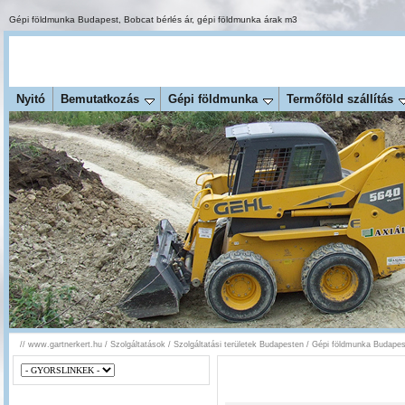
Gépi földmunka Budapest
,
Bobcat bérlés ár
,
gépi földmunka árak m3
Nyitó
Bemutatkozás
Gépi földmunka
Termőföld szállítás
//
www.gartnerkert.hu
/
Szolgáltatások
/
Szolgáltatási területek Budapesten
/
Gépi földmunka Budapest