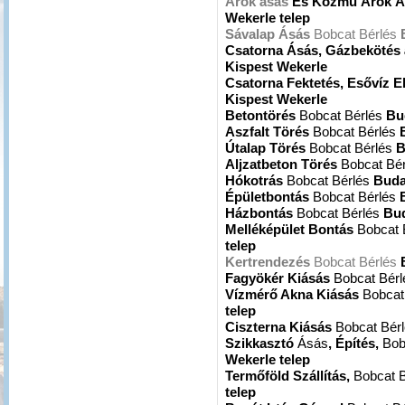
Árok ásás
És Közmű Árok Á
Wekerle telep
Sávalap Ásás
Bobcat Bérlés
Csatorna Ásás, Gázbekötés
Kispest Wekerle
Csatorna Fektetés, Esővíz E
Kispest Wekerle
Betontörés
Bobcat Bérlés
Bu
Aszfalt Törés
Bobcat Bérlés
Útalap Törés
Bobcat Bérlés
B
Aljzatbeton Törés
Bobcat Bé
Hókotrás
Bobcat Bérlés
Buda
Épületbontás
Bobcat Bérlés
Házbontás
Bobcat Bérlés
Bud
Melléképület Bontás
Bobcat 
telep
Kertrendezés
Bobcat Bérlés
Fagyökér Kiásás
Bobcat Bér
Vízmérő Akna Kiásás
Bobcat
telep
Ciszterna Kiásás
Bobcat Bér
Szikkasztó
Ásás
, Építés,
Bob
Wekerle telep
Termőföld Szállítás,
Bobcat 
telep