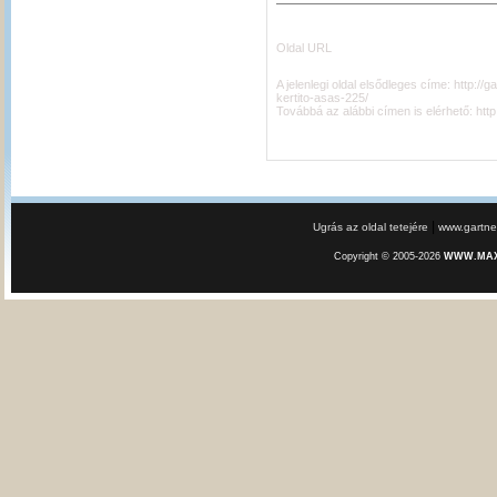
Oldal URL
A jelenlegi oldal elsődleges címe:
http://
kertito-asas-225/
Továbbá az alábbi címen is elérhető:
htt
|
Ugrás az oldal tetejére
www.gartner
Copyright © 2005-2026
WWW.MAXE