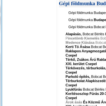
Gépi földmunka Buda
Gépi földmunka Budapes
Gépi földmunka
Budap
Gépi földmunka Bobcat 
Alapásás,
Bobcat Bérlés
P
incetömb Kiemelés
Bob
Medence Kiásása
Bobcat
Kerti Tó Ásása
Bobcat B
Raklapos Anyagmozgat
Csepel
Térkő, Zsákos Árú Rakl
XXI. kerület Csepel
Térkövezés, térburkolás
Csepel
Parkoló építés,
Bobcat B
Térburkolat Alapkiszedé
Csepel
Lyukfúrás
Bobcat Bérlés
Kerítésoszlop Fúrás 20-
Csepel
Árok ásás
És Közmű Ár