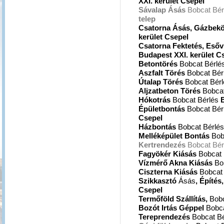
XXI. kerület Csepel
Sávalap Ásás
Bobcat Bér
telep
Csatorna Ásás, Gázbek
kerület Csepel
Csatorna Fektetés, Esőv
Budapest
XXI. kerület C
Betontörés
Bobcat Bérlé
Aszfalt Törés
Bobcat Bér
Útalap Törés
Bobcat Bér
Aljzatbeton Törés
Bobcat
Hókotrás
Bobcat Bérlés
Épületbontás
Bobcat Bér
Csepel
Házbontás
Bobcat Bérlé
Melléképület Bontás
Bob
Kertrendezés
Bobcat Bér
Fagyökér Kiásás
Bobcat 
Vízmérő Akna Kiásás
Bo
Ciszterna Kiásás
Bobcat
Szikkasztó
Ásás
, Építés,
Csepel
Termőföld Szállítás,
Bob
Bozót Irtás Géppel
Bobc
Tereprendezés
Bobcat B