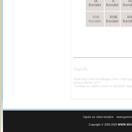
IX.
X.
XI
Kerület
Kerület
Kerül
XVII.
XVIII.
XIX
Kerület
Kerület
Kerül
Oldal URL
A jelenlegi oldal elsődleges címe:
http://
bobcat-berles-227/
Továbbá az alábbi címen is elérhető:
htt
|
Ugrás az oldal tetejére
www.gartner
Copyright © 2005-2026
WWW.MAXE