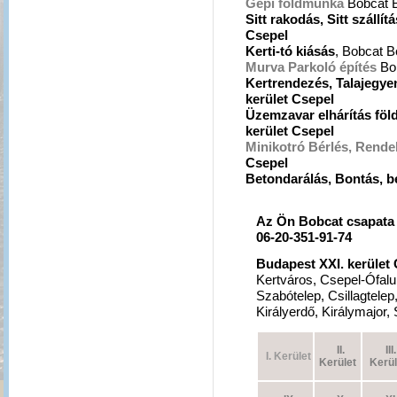
Gépi földmunka
Bobcat 
Sitt rakodás, Sitt szállítá
Csepel
Kerti-tó kiásás
, Bobcat B
Murva Parkoló építés
Bo
Kertrendezés, Talajegye
kerület Csepel
Üzemzavar elhárítás fö
kerület Csepel
Minikotró Bérlés, Rende
Csepel
Betondarálás, Bontás, be
Az Ön Bobcat csapat
06-20-351-91-74
Budapest XXI. kerület 
Kertváros, Csepel-Ófal
Szabótelep, Csillagtelep
Királyerdő, Királymajor,
II.
III.
I. Kerület
Kerület
Kerül