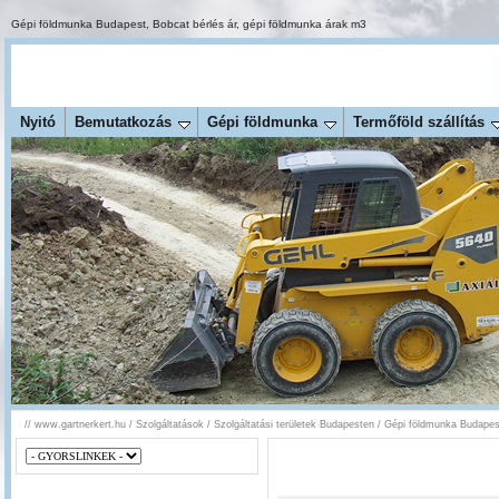
Gépi földmunka Budapest
,
Bobcat bérlés ár
,
gépi földmunka árak m3
Nyitó
Bemutatkozás
Gépi földmunka
Termőföld szállítás
//
www.gartnerkert.hu
/
Szolgáltatások
/
Szolgáltatási területek Budapesten
/
Gépi földmunka Budapest