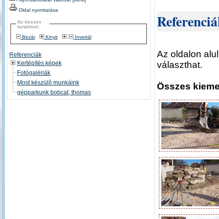
Oldal nyomtatása
Referenciá
Az összes
tartalmat:
Bezár
Kinyit
Invertál
Az oldalon alu
Referenciák
választhat.
Kertépítés képek
Fotógalériák
Most készülõ munkáink
Összes kiemel
gépparkunk bobcat, thomas