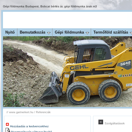
Gépi földmunka Budapest
,
Bobcat bérlés ár
,
gépi földmunka árak m3
Nyitó
Bemutatkozás
Gépi földmunka
Termőföld szállítás
//
www.gartnerkert.hu
/
Referenciák
Szolgáltatások
Hozzáadás a kedvencekhez
Nyomtatóbarát változat [be/ki]