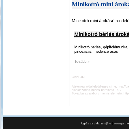
Minikotró mini árok
Minikotró mini árokásó rendel
Minikotró bérlés árok
Minikotró bérlés, gépiföldmunka,
pinceásás, medence ásás
Tovább »
Oldal URL
A jelenlegi oldal elsődleges címe:
http://
alapkiszedes-berles-berelheto-149/
Továbbá az alábbi címen is elérhető:
htt
|
Ugrás az oldal tetejére
www.gartner