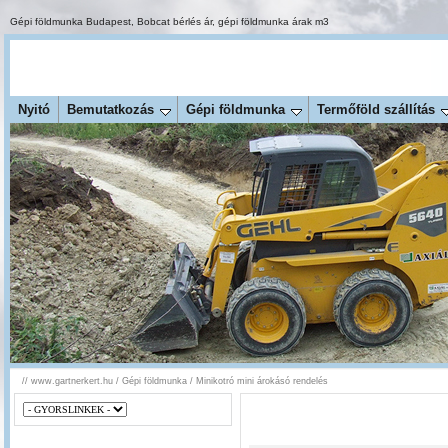
Gépi földmunka Budapest
,
Bobcat bérlés ár
,
gépi földmunka árak m3
Nyitó
Bemutatkozás
Gépi földmunka
Termőföld szállítás
//
www.gartnerkert.hu
/
Gépi földmunka
/
Minikotró mini árokásó rendelés