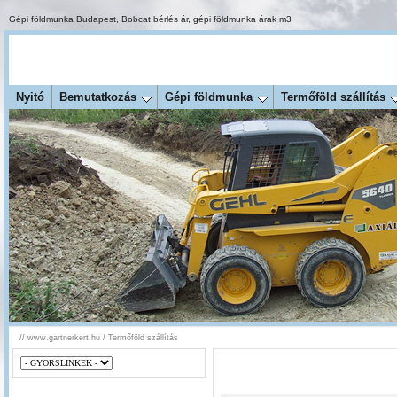
Gépi földmunka Budapest
,
Bobcat bérlés ár
,
gépi földmunka árak m3
Nyitó
Bemutatkozás
Gépi földmunka
Termőföld szállítás
//
www.gartnerkert.hu
/
Termőföld szállítás