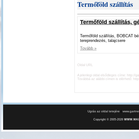
Termőföld szállítás
Termőföld szállítás, g
Termőföld szállítás, BOBCAT bé
tereprendezés, talajcsere
Tovább »
Oldal URL
A jelenlegi oldal elsődleges címe:
http://g
Továbbá az alábbi címen is elérhető:
htt
|
Ugrás az oldal tetejére
www.gartner
Copyright © 2005-2026
WWW.MAXE