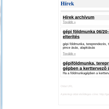
Hírek
Hírek archívum
Tovább »
gépi földmunka 06/20-
elterítés
gépi földmunka, tereprendezés, te
pince ásás, alapkiásás
Tovább »
gépiföldmunka, terepr
gépben a kerttervezõ 
Ha a földmunkagépben a kertterv
Oldal URL
A jelenlegi oldal elsődleges címe:
http://g