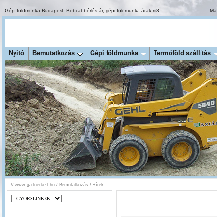
Gépi földmunka Budapest
,
Bobcat bérlés ár
,
gépi földmunka árak m3
Ma 
Nyitó
Bemutatkozás
Gépi földmunka
Termőföld szállítás
//
www.gartnerkert.hu
/
Bemutatkozás
/
Hírek