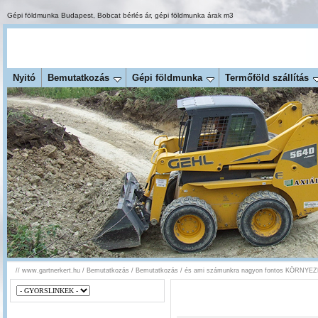
Gépi földmunka Budapest
,
Bobcat bérlés ár
,
gépi földmunka árak m3
Nyitó
Bemutatkozás
Gépi földmunka
Termőföld szállítás
//
www.gartnerkert.hu
/
Bemutatkozás
/
Bemutatkozás
/
és ami számunkra nagyon fontos KÖRNY