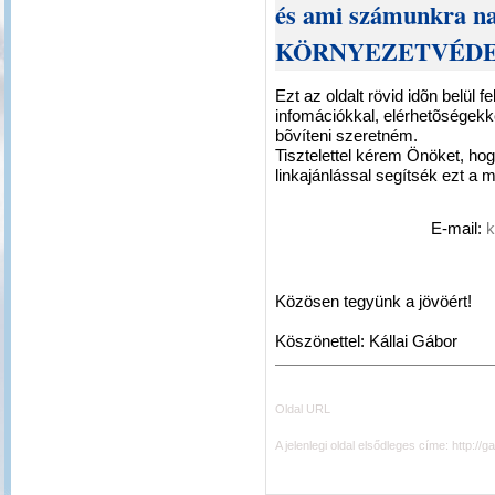
és ami számunkra na
KÖRNYEZETVÉD
Ezt az oldalt rövid idõn belül f
infomációkkal, elérhetõségekk
bõvíteni szeretném.
Tisztelettel kérem Önöket, hog
linkajánlással segítsék ezt a 
E-mail:
k
Közösen tegyünk a jövöért!
Köszönettel: Kállai Gábor
Oldal URL
A jelenlegi oldal elsődleges címe:
http://g