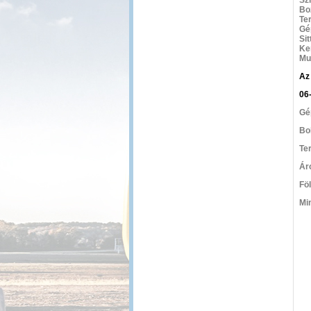
Bo
Te
Gé
Sit
Ker
Mu
Az
06
Gé
Bo
Te
Ár
Fö
Min