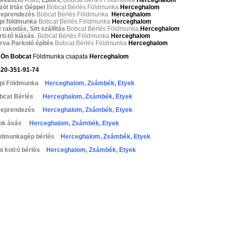
zót Irtás Géppel
Bobcat Bérlés Földmunka
Herceghalom
reprendezés
Bobcat Bérlés Földmunka
Herceghalom
pi földmunka
Bobcat Bérlés Földmunka
Herceghalom
t rakodás, Sitt szállítás
Bobcat Bérlés Földmunka
Herceghalom
ti-tó kiásás
, Bobcat Bérlés Földmunka
Herceghalom
rva Parkoló építés
Bobcat Bérlés Földmunka
Herceghalom
 Ön Bobcat
Földmunka csapata
Herceghalom
-20-351-91-74
pi Földmunka
Herceghalom, Zsámbék, Etyek
bcat Bérlés
Herceghalom, Zsámbék, Etyek
reprendezés
Herceghalom, Zsámbék, Etyek
ok ásás
Herceghalom, Zsámbék, Etyek
ldmunkagép bérlés
Herceghalom, Zsámbék, Etyek
i kotró bérlés
Herceghalom, Zsámbék, Etyek