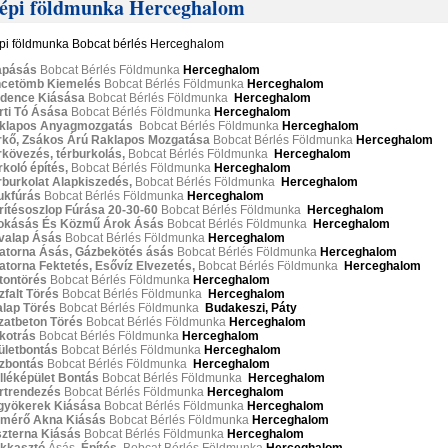
épi földmunka Herceghalom
pi földmunka Bobcat bérlés Herceghalom
apásás
Bobcat Bérlés Földmunka
Herceghalom
ncetömb Kiemelés
Bobcat Bérlés Földmunka
Herceghalom
dence Kiásása
Bobcat Bérlés Földmunka
Herceghalom
rti Tó Ásása
Bobcat Bérlés Földmunka
Herceghalom
klapos Anyagmozgatás
Bobcat Bérlés Földmunka
Herceghalom
rkő, Zsákos Árú Raklapos Mozgatása
Bobcat Bérlés Földmunka
Herceghalom
rkövezés, térburkolás,
Bobcat Bérlés Földmunka
Herceghalom
koló építés,
Bobcat Bérlés Földmunka
Herceghalom
rburkolat Alapkiszedés,
Bobcat Bérlés Földmunka
Herceghalom
ukfúrás
Bobcat Bérlés Földmunka
Herceghalom
rítésoszlop Fúrása 20-30-60
Bobcat Bérlés Földmunka
Herceghalom
okásás És Közmű Árok Ásás
Bobcat Bérlés Földmunka
Herceghalom
valap Ásás
Bobcat Bérlés Földmunka
Herceghalom
atorna Ásás, Gázbekötés ásás
Bobcat Bérlés Földmunka
Herceghalom
atorna Fektetés, Esővíz Elvezetés,
Bobcat Bérlés Földmunka
Herceghalom
tontörés
Bobcat Bérlés Földmunka
Herceghalom
zfalt Törés
Bobcat Bérlés Földmunka
Herceghalom
alap Törés
Bobcat Bérlés Földmunka
Budakeszi, Páty
jzatbeton Törés
Bobcat Bérlés Földmunka
Herceghalom
kotrás
Bobcat Bérlés Földmunka
Herceghalom
ületbontás
Bobcat Bérlés Földmunka
Herceghalom
zbontás
Bobcat Bérlés Földmunka
Herceghalom
lléképület Bontás
Bobcat Bérlés Földmunka
Herceghalom
rtrendezés
Bobcat Bérlés Földmunka
Herceghalom
gyökerek Kiásása
Bobcat Bérlés Földmunka
Herceghalom
zmérő Akna Kiásás
Bobcat Bérlés Földmunka
Herceghalom
szterna Kiásás
Bobcat Bérlés Földmunka
Herceghalom
ikkasztó
Ásás
, Építés,
Bobcat Bérlés Földmunka
Herceghalom