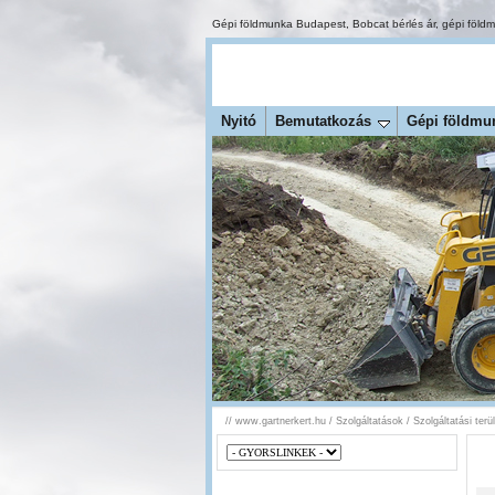
Gépi földmunka Budapest
,
Bobcat bérlés ár
,
gépi föld
Nyitó
Bemutatkozás
Gépi földmu
//
www.gartnerkert.hu
/
Szolgáltatások
/
Szolgáltatási ter