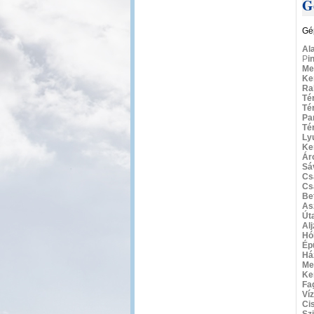
G
Gé
Al
P
i
Me
Ke
Ra
Té
Té
Par
Té
Ly
Ke
Ár
Sá
Cs
Cs
Be
As
Út
Al
Hó
Ép
Há
Me
Ke
Fa
Ví
Ci
Sz