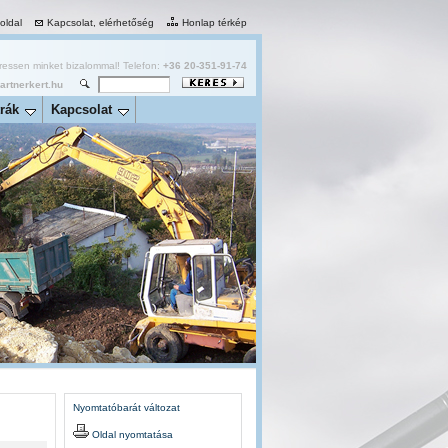
 oldal
Kapcsolat, elérhetőség
Honlap térkép
essen minket bizalommal! Telefon:
+36 20-351-91-74
rtnerkert.hu
rák
Kapcsolat
Nyomtatóbarát változat
Oldal nyomtatása