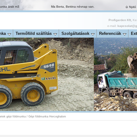
munka árak m3
Ma Berta, Bettina névnap van.
Nyitó
Profigarden Kft,
Ker
e-mail:
kapcsolat@ga
nka
Termőföld szállítás
Szolgáltatások
Referenciák
Ext
ületek gépi földmunka
/
Gépi földmunka Herceghalom