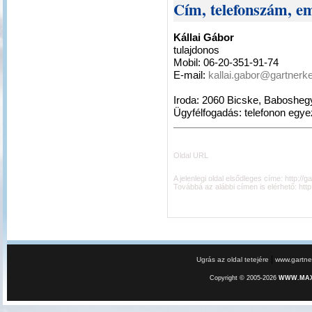
Cím, telefonszám, em
Kállai Gábor
tulajdonos
Mobil: 06-20-351-91-74
E-mail:
kallai.gabor@gartnerke
Iroda: 2060 Bicske, Baboshe
Ügyfélfogadás: telefonon egyez
Oldal URL
A jelenlegi oldal elsődleges címe:
http://g
Továbbá az alábbi címen is elérhető:
http
|
Ugrás az oldal tetejére
www.gartner
Copyright © 2005-2026
WWW.MAXE