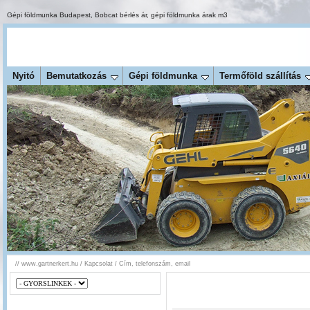
Gépi földmunka Budapest
,
Bobcat bérlés ár
,
gépi földmunka árak m3
Nyitó
Bemutatkozás
Gépi földmunka
Termőföld szállítás
//
www.gartnerkert.hu
/
Kapcsolat
/
Cím, telefonszám, email