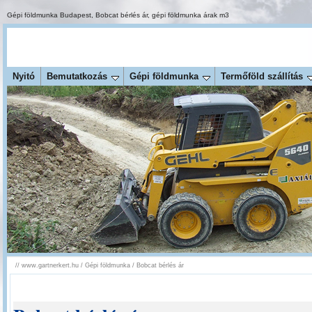
Gépi földmunka Budapest
,
Bobcat bérlés ár
,
gépi földmunka árak m3
Nyitó
Bemutatkozás
Gépi földmunka
Termőföld szállítás
//
www.gartnerkert.hu
/
Gépi földmunka
/
Bobcat bérlés ár