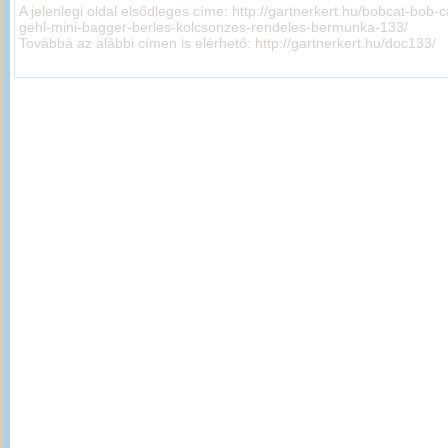
A jelenlegi oldal elsődleges címe:
http://gartnerkert.hu/bobcat-bob-ca
gehl-mini-bagger-berles-kolcsonzes-rendeles-bermunka-133/
Továbbá az alábbi címen is elérhető:
http://gartnerkert.hu/doc133/