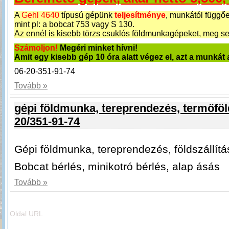
A
Gehl 4640
típusú gépünk
teljesítménye
, munkától függő
mint pl: a bobcat 753 vagy S 130.
Az ennél is kisebb törzs csuklós földmunkagépeket, meg s
Számoljon!
Megéri minket hívni!
Amit egy kisebb gép 10 óra alatt végez el, azt a munkát 
06-20-351-91-74
Tovább »
gépi földmunka, tereprendezés, termőföld
20/351-91-74
Gépi földmunka, tereprendezés, földszállítá
Bobcat bérlés, minikotró bérlés, alap ásás
Tovább »
Oldal URL