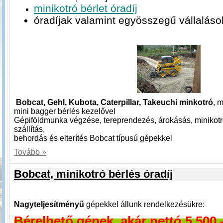
minikotró bérlet óradíj
óradíjak valamint egyösszegű vállaláso
Bobcat, Gehl, Kubota, Caterpillar, Takeuchi minkotró
, 
mini bagger bérlés kezelővel
Gépiföldmunka végzése, tereprendezés, árokásás, minikotr
szállítás,
behordás és elterítés Bobcat típusú gépekkel
Tovább »
Bobcat, minikotró bérlés óradíj
Nagyteljesítményű
gépekkel állunk rendelkezésükre:
Bérelhető gépek, akár nettó 5,500,-