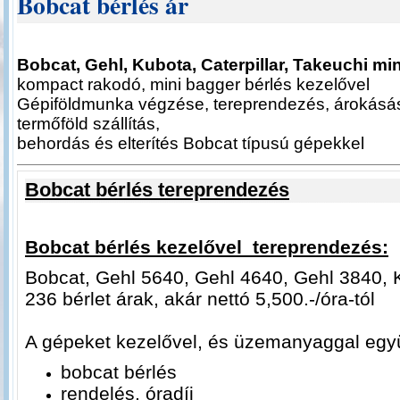
Bobcat bérlés ár
Bobcat, Gehl, Kubota, Caterpillar, Takeuchi mi
kompact rakodó, mini bagger bérlés kezelővel
Gépiföldmunka végzése, tereprendezés, árokásás
termőföld szállítás,
behordás és elterítés Bobcat típusú gépekkel
Bobcat bérlés tereprendezés
Bobcat bérlés kezelővel tereprendezés:
Bobcat, Gehl 5640, Gehl 4640, Gehl 3840, K
236 bérlet árak, akár nettó 5,500.-/óra-tól
A gépeket kezelővel, és üzemanyaggal együ
bobcat bérlés
rendelés, óradíj