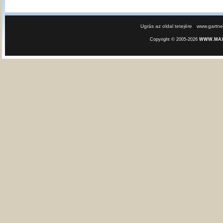
|
Ugrás az oldal tetejére
www.gartner
Copyright © 2005-2026
WWW.MAXE