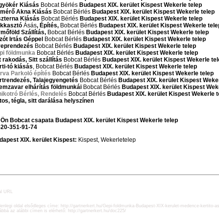
gyökér Kiásás
Bobcat Bérlés
Budapest XIX. kerület Kispest Wekerle telep
zmérő Akna Kiásás
Bobcat Bérlés
Budapest XIX. kerület Kispest Wekerle telep
szterna Kiásás
Bobcat Bérlés
Budapest XIX. kerület Kispest Wekerle telep
ikkasztó
Ásás
, Építés,
Bobcat Bérlés
Budapest XIX. kerület Kispest Wekerle tele
rmőföld Szállítás,
Bobcat Bérlés
Budapest XIX. kerület Kispest Wekerle telep
zót Irtás Géppel
Bobcat Bérlés
Budapest XIX. kerület Kispest Wekerle telep
reprendezés
Bobcat Bérlés
Budapest XIX. kerület Kispest Wekerle telep
pi földmunka
Bobcat Bérlés
Budapest XIX. kerület Kispest Wekerle telep
t rakodás, Sitt szállítás
Bobcat Bérlés
Budapest XIX. kerület Kispest Wekerle te
ti-tó kiásás
, Bobcat Bérlés
Budapest XIX. kerület Kispest Wekerle telep
rva Parkoló építés
Bobcat Bérlés
Budapest XIX. kerület Kispest Wekerle telep
rtrendezés, Talajegyengetés
Bobcat Bérlés
Budapest XIX. kerület Kispest Weker
emzavar elhárítás földmunkái
Bobcat Bérlés
Budapest XIX. kerület Kispest Wek
nikotró Bérlés, Rendelés
Bobcat Bérlés
Budapest
XIX. kerület Kispest Wekerle t
os, tégla, sitt darálása helyszínen
 Ön Bobcat csapata
Budapest XIX. kerület Kispest Wekerle telep
-20-351-91-74
dapest XIX. kerület Kispest:
Kispest, Wekerletelep
al URL
lenlegi oldal elsődleges címe:
http://gartnerkert.hu/Gepi-foldmunka-Budapest-XIX-kerulet-medence-kertito-a
ábbá az alábbi címen is elérhető:
http://gartnerkert.hu/doc225/