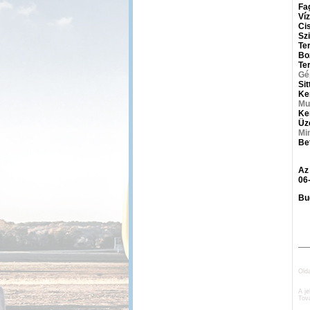
Fa
Ví
Ci
Sz
Te
Bo
Te
Gé
Sit
Ker
Mu
Ke
Üz
Mi
Bet
Az
06
Bu
Old
A je
Tov