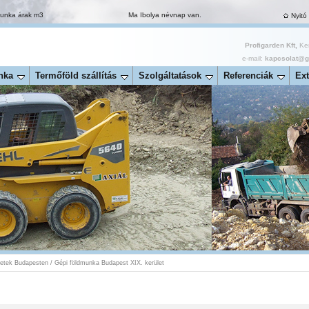
munka árak m3
Ma Ibolya névnap van.
Nyitó
Profigarden Kft,
Ker
e-mail:
kapcsolat@ga
nka
Termőföld szállítás
Szolgáltatások
Referenciák
Ext
ületek Budapesten
/
Gépi földmunka Budapest XIX. kerület