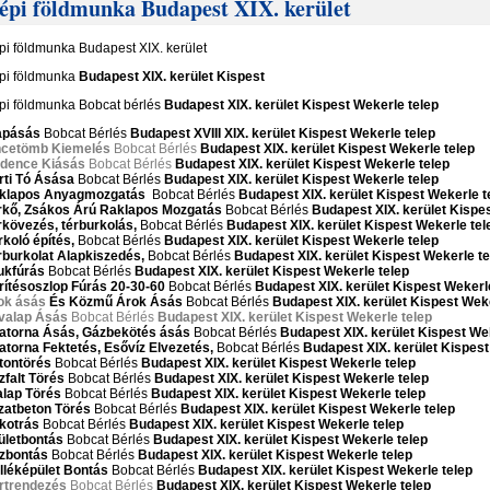
épi földmunka Budapest XIX. kerület
pi földmunka Budapest XIX. kerület
pi földmunka
Budapest XIX. kerület Kispest
pi földmunka Bobcat bérlés
Budapest XIX. kerület Kispest Wekerle telep
apásás
Bobcat Bérlés
Budapest XVIII
XIX. kerület Kispest Wekerle telep
ncetömb Kiemelés
Bobcat Bérlés
Budapest XIX. kerület Kispest Wekerle telep
dence Kiásás
Bobcat Bérlés
Budapest XIX. kerület Kispest Wekerle telep
rti Tó Ásása
Bobcat Bérlés
Budapest XIX. kerület Kispest Wekerle telep
klapos Anyagmozgatás
Bobcat Bérlés
Budapest XIX. kerület Kispest Wekerle t
rkő, Zsákos Árú Raklapos Mozgatás
Bobcat Bérlés
Budapest XIX. kerület Kispe
rkövezés, térburkolás,
Bobcat Bérlés
Budapest XIX. kerület Kispest Wekerle tel
koló építés,
Bobcat Bérlés
Budapest XIX. kerület Kispest Wekerle telep
rburkolat Alapkiszedés,
Bobcat Bérlés
Budapest XIX. kerület Kispest Wekerle te
ukfúrás
Bobcat Bérlés
Budapest XIX. kerület Kispest Wekerle telep
rítésoszlop Fúrás 20-30-60
Bobcat Bérlés
Budapest XIX. kerület Kispest Wekerl
ok ásás
És Közmű Árok Ásás
Bobcat Bérlés
Budapest XIX. kerület Kispest Weke
valap Ásás
Bobcat Bérlés
Budapest XIX. kerület Kispest Wekerle telep
atorna Ásás, Gázbekötés ásás
Bobcat Bérlés
Budapest XIX. kerület Kispest We
atorna Fektetés, Esővíz Elvezetés,
Bobcat Bérlés
Budapest XIX. kerület Kispes
tontörés
Bobcat Bérlés
Budapest XIX. kerület Kispest Wekerle telep
zfalt Törés
Bobcat Bérlés
Budapest XIX. kerület Kispest Wekerle telep
alap Törés
Bobcat Bérlés
Budapest XIX. kerület Kispest Wekerle telep
jzatbeton Törés
Bobcat Bérlés
Budapest XIX. kerület Kispest Wekerle telep
kotrás
Bobcat Bérlés
Budapest XIX. kerület Kispest Wekerle telep
ületbontás
Bobcat Bérlés
Budapest XIX. kerület Kispest Wekerle telep
zbontás
Bobcat Bérlés
Budapest XIX. kerület Kispest Wekerle telep
lléképület Bontás
Bobcat Bérlés
Budapest XIX. kerület Kispest Wekerle telep
rtrendezés
Bobcat Bérlés
Budapest XIX. kerület Kispest Wekerle telep