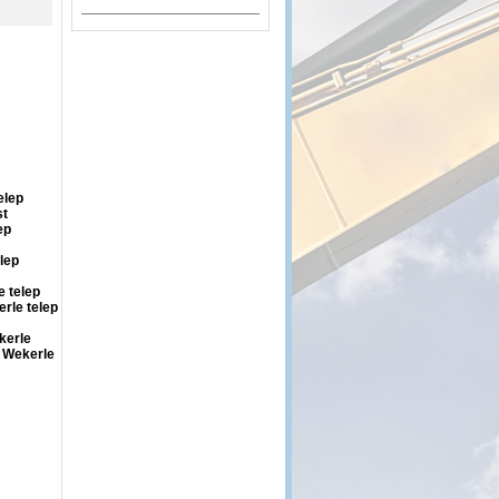
elep
st
ep
lep
e telep
rle telep
kerle
t Wekerle