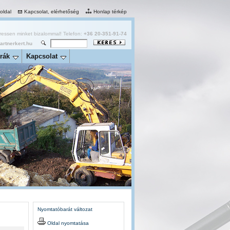
 oldal
Kapcsolat, elérhetőség
Honlap térkép
essen minket bizalommal! Telefon:
+36 20-351-91-74
rtnerkert.hu
rák
Kapcsolat
Nyomtatóbarát változat
Oldal nyomtatása