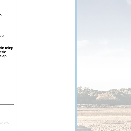
p
lep
le telep
erle
elep
sas-225/