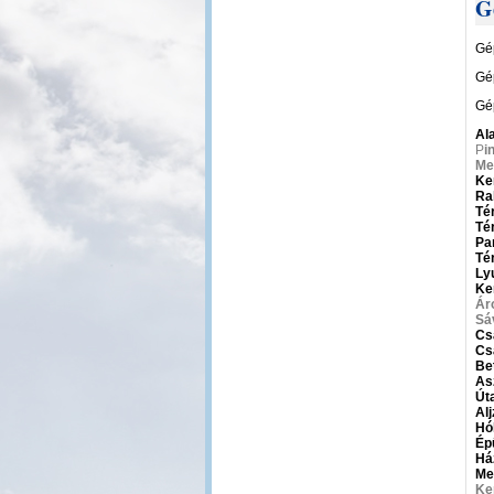
G
Gé
Gé
Gé
Al
P
i
Me
Ke
Ra
Té
Té
Par
Té
Ly
Ke
Ár
Sá
Cs
Cs
Be
As
Út
Al
Hó
Ép
Há
Me
Ke