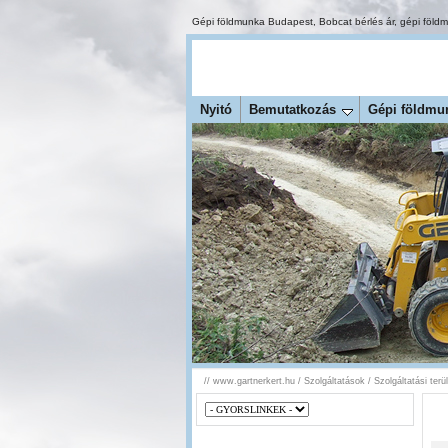
Gépi földmunka Budapest
,
Bobcat bérlés ár
,
gépi föld
Nyitó
Bemutatkozás
Gépi földmu
//
www.gartnerkert.hu
/
Szolgáltatások
/
Szolgáltatási ter