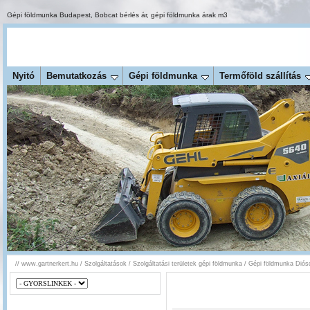
Gépi földmunka Budapest
,
Bobcat bérlés ár
,
gépi földmunka árak m3
Nyitó
Bemutatkozás
Gépi földmunka
Termőföld szállítás
//
www.gartnerkert.hu
/
Szolgáltatások
/
Szolgáltatási területek gépi földmunka
/
Gépi földmunka Diós