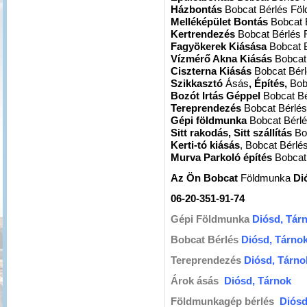
Házbontás
Bobcat Bérlés Fö
Melléképület Bontás
Bobcat 
Kertrendezés
Bobcat Bérlés
Fagyökerek Kiásása
Bobcat 
Vízmérő Akna Kiásás
Bobcat
Ciszterna Kiásás
Bobcat Bér
Szikkasztó
Ásás
, Építés,
Bob
Bozót Irtás Géppel
Bobcat B
Tereprendezés
Bobcat Bérlé
Gépi földmunka
Bobcat Bérl
Sitt rakodás, Sitt szállítás
Bo
Kerti-tó kiásás
, Bobcat Bérl
Murva Parkoló építés
Bobcat
Az Ön Bobcat
Földmunka
Di
06-20-351-91-74
Gépi Földmunka
Diósd, Tár
Bobcat Bérlés
Diósd, Tárno
Tereprendezés
Diósd, Tárno
Árok ásás
Diósd, Tárnok
Földmunkagép bérlés
Diósd