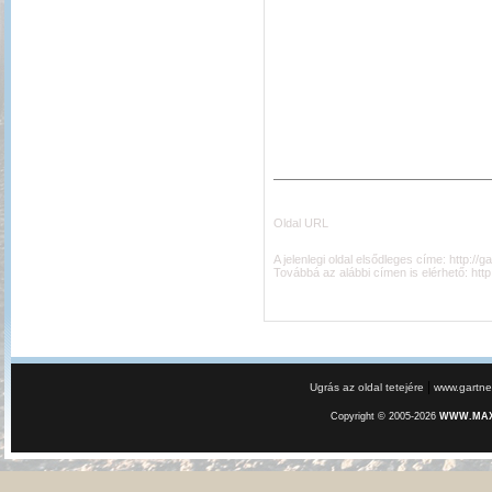
Oldal URL
A jelenlegi oldal elsődleges címe:
http://
Továbbá az alábbi címen is elérhető:
htt
|
Ugrás az oldal tetejére
www.gartner
Copyright © 2005-2026
WWW.MAXE