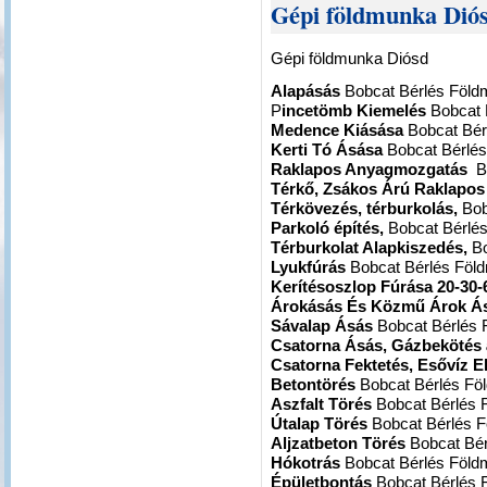
Gépi földmunka Dió
Gépi földmunka Diósd
Alapásás
Bobcat Bérlés Föl
P
incetömb Kiemelés
Bobcat 
Medence Kiásása
Bobcat Bér
Kerti Tó Ásása
Bobcat Bérlé
Raklapos Anyagmozgatás
B
Térkő, Zsákos Árú Raklapo
Térkövezés, térburkolás,
Bob
Parkoló építés,
Bobcat Bérlé
Térburkolat Alapkiszedés,
Bo
Lyukfúrás
Bobcat Bérlés Fö
Kerítésoszlop Fúrása 20-30-
Árokásás És Közmű Árok Á
Sávalap Ásás
Bobcat Bérlés
Csatorna Ásás, Gázbekötés
Csatorna Fektetés, Esővíz E
Betontörés
Bobcat Bérlés F
Aszfalt Törés
Bobcat Bérlés
Útalap Törés
Bobcat Bérlés 
Aljzatbeton Törés
Bobcat Bé
Hókotrás
Bobcat Bérlés Föl
Épületbontás
Bobcat Bérlés