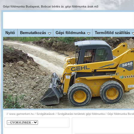
Gépi földmunka Budapest
,
Bobcat bérlés ár
,
gépi földmunka árak m3
Nyitó
Bemutatkozás
Gépi földmunka
Termőföld szállítás
//
www.gartnerkert.hu
/
Szolgáltatások
/
Szolgáltatási területek gépi földmunka
/
Gépi földmunka Bics