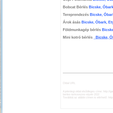
Bobcat Bérlés
Bicske, Óbark
Tereprendezés
Bicske, Óbar
Árok ásás
Bicske, Óbark, Et
Földmunkagép bérlés
Bicske
Mini kotró bérlés
Bicske, Ób
Oldal URL
A jelenlegi oldal elsődleges címe:
http://
berles-terkovezes-etyek-202/
Továbbá az alábbi címen is elérhető:
htt