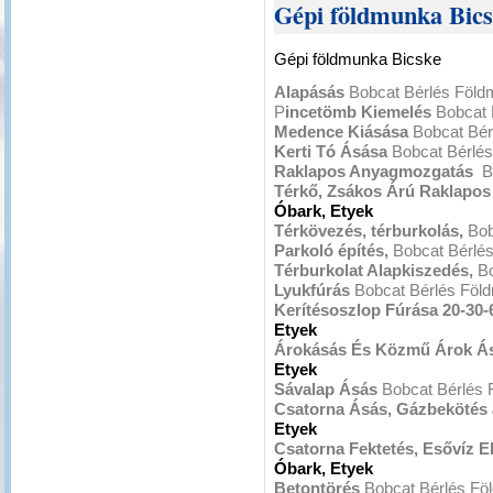
Gépi földmunka Bic
Gépi földmunka Bicske
Alapásás
Bobcat Bérlés Föl
P
incetömb Kiemelés
Bobcat 
Medence Kiásása
Bobcat Bér
Kerti Tó Ásása
Bobcat Bérlé
Raklapos Anyagmozgatás
B
Térkő, Zsákos Árú Raklapo
Óbark, Etyek
Térkövezés, térburkolás,
Bob
Parkoló építés,
Bobcat Bérlé
Térburkolat Alapkiszedés,
Bo
Lyukfúrás
Bobcat Bérlés Föl
Kerítésoszlop Fúrása 20-30-
Etyek
Árokásás És Közmű Árok Á
Etyek
Sávalap Ásás
Bobcat Bérlés
Csatorna Ásás, Gázbekötés
Etyek
Csatorna Fektetés, Esővíz E
Óbark, Etyek
Betontörés
Bobcat Bérlés Fö