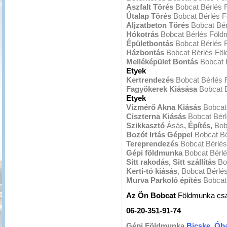
Aszfalt Törés
Bobcat Bérlés
Útalap Törés
Bobcat Bérlés 
Aljzatbeton Törés
Bobcat Bé
Hókotrás
Bobcat Bérlés Föl
Épületbontás
Bobcat Bérlés 
Házbontás
Bobcat Bérlés Fö
Melléképület Bontás
Bobcat 
Etyek
Kertrendezés
Bobcat Bérlés
Fagyökerek Kiásása
Bobcat 
Etyek
Vízmérő Akna Kiásás
Bobcat
Ciszterna Kiásás
Bobcat Bér
Szikkasztó
Ásás
, Építés,
Bob
Bozót Irtás Géppel
Bobcat B
Tereprendezés
Bobcat Bérlé
Gépi földmunka
Bobcat Bérl
Sitt rakodás, Sitt szállítás
Bo
Kerti-tó kiásás
, Bobcat Bérl
Murva Parkoló építés
Bobcat
Az Ön Bobcat
Földmunka cs
06-20-351-91-74
Gépi Földmunka
Bicske, Óba