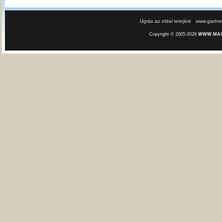
|
Ugrás az oldal tetejére
www.gartner
Copyright © 2005-2026
WWW.MAXE