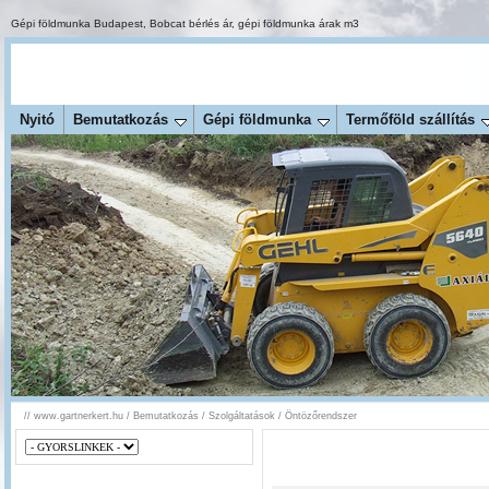
Gépi földmunka Budapest
,
Bobcat bérlés ár
,
gépi földmunka árak m3
Nyitó
Bemutatkozás
Gépi földmunka
Termőföld szállítás
//
www.gartnerkert.hu
/
Bemutatkozás
/
Szolgáltatások
/
Öntözőrendszer