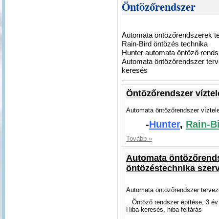
Öntözőrendszer
Automata öntözőrendszerek te
Rain-Bird öntözés technika
Hunter automata öntöző rends
Automata öntözőrendszer tervez
keresés
Öntözőrendszer víztele
Automata öntözőrendszer víztele
-
Hunter
,
Rain-B
Tovább »
Automata öntözőrendsz
öntözéstechnika szerv
Automata öntözõrendszer tervezé
Öntöző rendszer építése, 3 év 
Hiba keresés, hiba feltárás