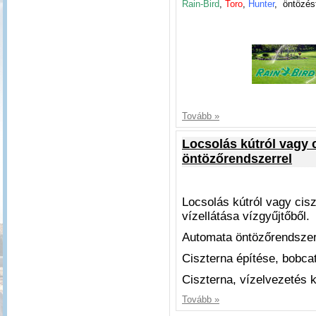
Rain-Bird
,
Toro
,
Hunter
, öntözés
Tovább »
Locsolás kútról vagy 
öntözőrendszerrel
Locsolás kútról vagy cis
vízellátása vízgyűjtőből.
Automata öntözőrendszer 
Ciszterna építése, bobcat
Ciszterna, vízelvezetés 
Tovább »