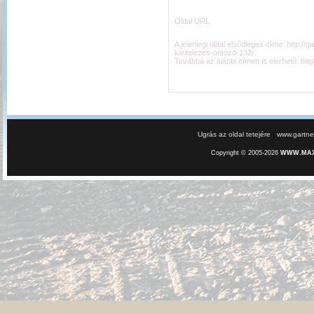
Oldal URL
A jelenlegi oldal elsődleges címe:
http://g
kivitelezes-ontozo-132/
Továbbá az alábbi címen is elérhető:
htt
|
Ugrás az oldal tetejére
www.gartner
Copyright © 2005-2026
WWW.MAXE