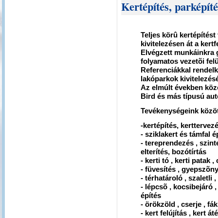
Kertépítés, parképíté
Teljes körû kertépítést
kivitelezésen át a ker
Elvégzett munkáinkra g
folyamatos vezetõi felü
Referenciákkal rendel
lakóparkok kivitelezés
Az elmúlt években köze
Bird és más típusú au
Tevékenységeink közöt
-kertépítés, kerttervez
- sziklakert és támfal é
- tereprendezés , szint
elterítés, bozótírtás
- kerti tó , kerti patak
- füvesítés , gyepszõn
- térhatároló , szaletli
- lépcsõ , kocsibejáró , 
építés
- örökzöld , cserje , fá
- kert felújítás , kert 