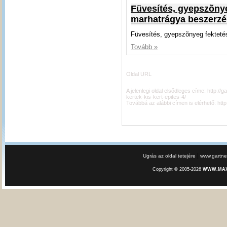
Füvesítés, gyepszõnyeg
marhatrágya beszerzé
Füvesítés, gyepszõnyeg fektetés
Tovább »
Oldal URL
A jelenlegi oldal elsődleges címe:
http://g
kertek-kis-kert-epites-4/
Továbbá az alábbi címen is elérhető:
http
|
Ugrás az oldal tetejére
www.gartner
Copyright © 2005-2026
WWW.MAXE