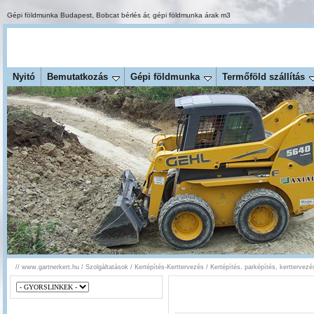
Gépi földmunka Budapest
,
Bobcat bérlés ár
,
gépi földmunka árak m3
Nyitó
Bemutatkozás
Gépi földmunka
Termőföld szállítás
//
www.gartnerkert.hu
/
Szolgáltatások
/
Kertépítés-Kerttervezés
/
Kertépítés, parképítés, kerttervezé