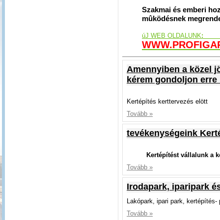
Szakmai és emberi hozz
mûködésnek megrendel
úJ WEB OLDALUNK
WWW.PROFIGA
Amennyiben a közel jö
kérem gondoljon erre 
Kertépítés kerttervezés elött
Tovább »
tevékenységeink Kerté
Kertépítést vállalunk a k
Tovább »
Irodapark, iparipark é
Lakópark, ipari park, kertépítés-
Tovább »