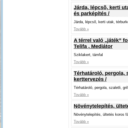
Járda, lépcsõ, kerti ut
és parképítés /
Járda, lépcsõ, kerti utak, térburk
Tovább »
A térrel való „játék” f
Telifa , Mediátor
Sziklakert, támfal
Tovább »
Térhatároló, pergola, s
kerttervezés /
Térhatároló, pergola, szaletli, gr
Tovább »
Növénytelepítés, ültet
Növénytelepítés, ültetés koros f
Tovább »