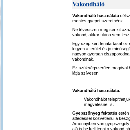
Vakondháló
Vakondháló használata
céls
mentes gyepet szeretnénk.
Ne tévesszen meg senkit azaz 
vakond, akkor utána sem lesz
Egy szép kert fenntartásához
legyen a terület és jó minőség
nagyon gyorsan elszaporodnak 
vakondnak.
Ez szükségszerűen magával ho
látja szívesen.
Vakondháló használata:
Vakondhálót telepíthetj
magvetésnél is.
Gyepszőnyeg fektetés
estén 
átfedéssel közvetlenül a készgye
Amennyiben van gyepszegély 
alá is be kell tenni a vakond 