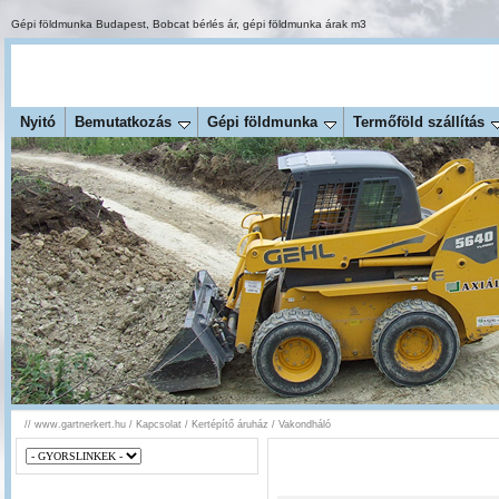
Gépi földmunka Budapest
,
Bobcat bérlés ár
,
gépi földmunka árak m3
Nyitó
Bemutatkozás
Gépi földmunka
Termőföld szállítás
//
www.gartnerkert.hu
/
Kapcsolat
/
Kertépítő áruház
/
Vakondháló