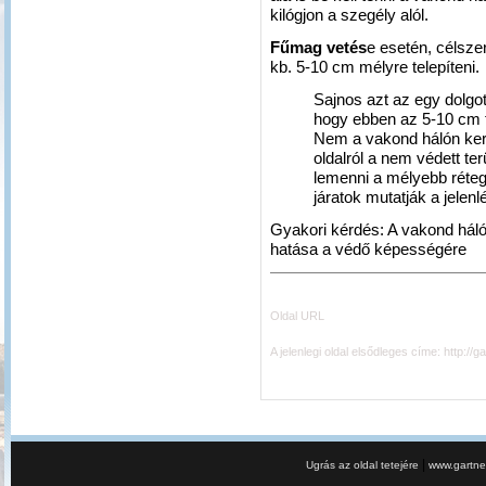
kilógjon a szegély alól.
Fűmag vetés
e esetén, célsze
kb. 5-10 cm mélyre telepíteni.
Sajnos azt az egy dolgot
hogy ebben az 5-10 cm f
Nem a vakond hálón kere
oldalról a nem védett ter
lemenni a mélyebb réteg
járatok mutatják a jelenlé
Gyakori kérdés: A vakond há
hatása a védő képességére
Oldal URL
A jelenlegi oldal elsődleges címe:
http://g
|
Ugrás az oldal tetejére
www.gartner