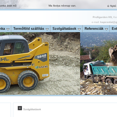
munka árak m3
Ma Ibolya névnap van.
Nyitó
Profigarden Kft,
Ker
e-mail:
kapcsolat@ga
nka
Termőföld szállítás
Szolgáltatások
Referenciák
Ext
Szolgáltatások