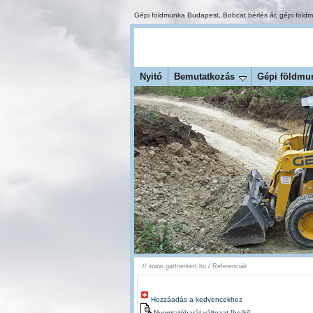
Gépi földmunka Budapest
,
Bobcat bérlés ár
,
gépi föld
Nyitó
Bemutatkozás
Gépi földmu
//
www.gartnerkert.hu
/
Referenciák
Hozzáadás a kedvencekhez
Nyomtatóbarát változat [be/ki]