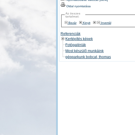
Oldal nyomtatása
Az összes
tartalmat:
Bezár
Kinyit
Invertál
Referenciák
Kertépítés képek
Fotógalériák
Most készülõ munkáink
gépparkunk bobcat, thomas