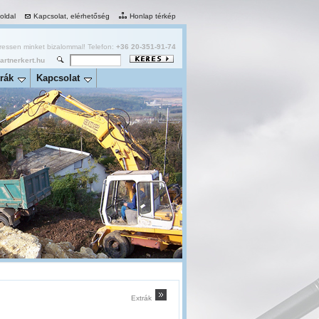
 oldal
Kapcsolat, elérhetőség
Honlap térkép
essen minket bizalommal! Telefon:
+36 20-351-91-74
rtnerkert.hu
rák
Kapcsolat
Extrák