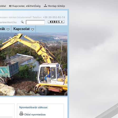
 oldal
Kapcsolat, elérhetőség
Honlap térkép
essen minket bizalommal! Telefon:
+36 20-351-91-74
rtnerkert.hu
rák
Kapcsolat
Nyomtatóbarát változat
Oldal nyomtatása