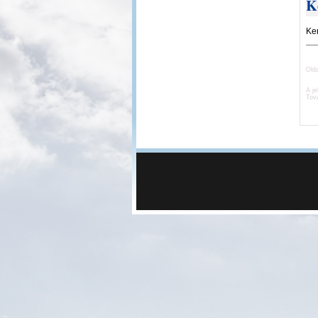
K
Ker
Old
A je
Tov