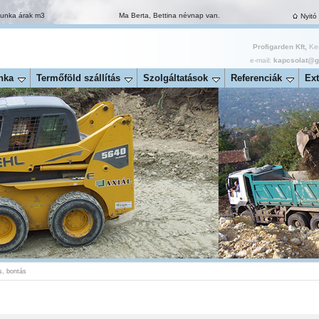
munka árak m3
Ma Berta, Bettina névnap van.
Nyitó
Profigarden Kft,
Ker
e-mail:
kapcsolat@ga
nka
Termőföld szállítás
Szolgáltatások
Referenciák
Ext
s, bontás