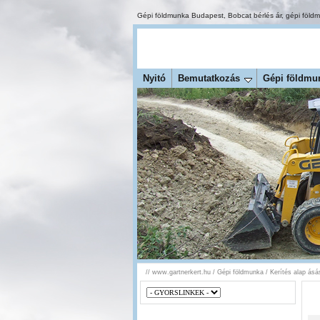
Gépi földmunka Budapest
,
Bobcat bérlés ár
,
gépi föld
Nyitó
Bemutatkozás
Gépi földmu
//
www.gartnerkert.hu
/
Gépi földmunka
/
Kerítés alap ásá