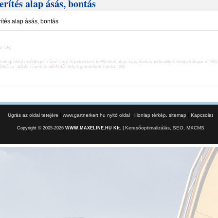
erítés alap ásás, bontás
ítés alap ásás, bontás
al URL
lenlegi oldal elsődleges címe:
http://gartnerkert.hu/Kerites-alap-asas-bontas-hidraulikus-bonto-kalapacs-180/
ábbá az alábbi címen is elérhető:
http://gartnerkert.hu/doc180/
|
|
|
Ugrás az oldal tetejére
www.gartnerkert.hu nyitó oldal
Honlap térkép, sitemap
Kapcsolat
Keresőoptimalizálás, SEO, MXCMS
Copyright © 2005-2026
WWW.MAXELINE.HU Kft.
|