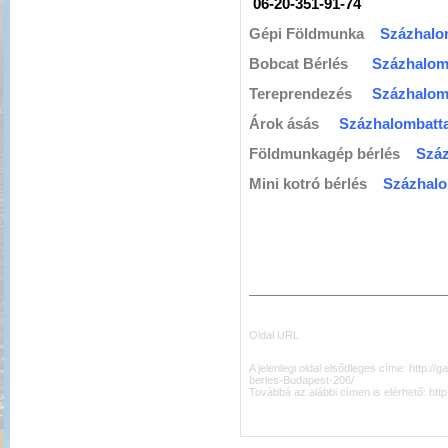
06-20-351-91-74
Gépi Földmunka
Százhalo
Bobcat Bérlés
Százhalom
Tereprendezés
Százhalom
Árok ásás
Százhalombatta
Földmunkagép bérlés
Száz
Mini kotró bérlés
Százhalo
Oldal URL
A jelenlegi oldal elsődleges címe:
http://
berles-Budapest-206/
Továbbá az alábbi címen is elérhető:
htt