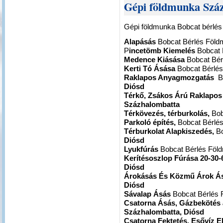
Gépi földmunka Szá
Gépi földmunka Bobcat bérlé
Alapásás
Bobcat Bérlés Föl
P
incetömb Kiemelés
Bobcat 
Medence Kiásása
Bobcat Bér
Kerti Tó Ásása
Bobcat Bérlé
Raklapos Anyagmozgatás
B
Diósd
Térkő, Zsákos Árú Raklapo
Százhalombatta
Térkövezés, térburkolás,
Bob
Parkoló építés,
Bobcat Bérlé
Térburkolat Alapkiszedés,
Bo
Diósd
Lyukfúrás
Bobcat Bérlés Fö
Kerítésoszlop Fúrása 20-30-
Diósd
Árokásás És Közmű Árok Á
Diósd
Sávalap Ásás
Bobcat Bérlés
Csatorna Ásás, Gázbekötés
Százhalombatta, Diósd
Csatorna Fektetés, Esővíz E