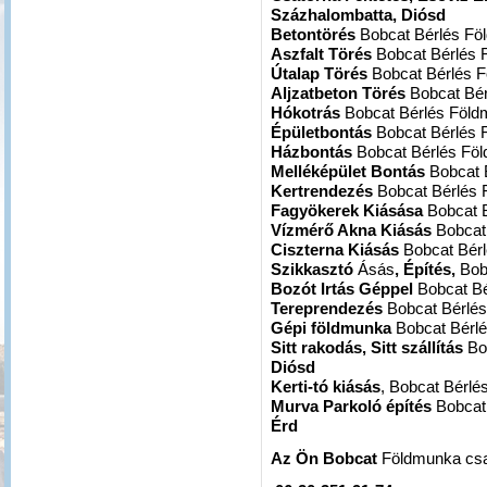
Százhalombatta, Diósd
Betontörés
Bobcat Bérlés F
Aszfalt Törés
Bobcat Bérlés
Útalap Törés
Bobcat Bérlés 
Aljzatbeton Törés
Bobcat Bé
Hókotrás
Bobcat Bérlés Föl
Épületbontás
Bobcat Bérlés
Házbontás
Bobcat Bérlés Fö
Melléképület Bontás
Bobcat 
Kertrendezés
Bobcat Bérlés
Fagyökerek Kiásása
Bobcat 
Vízmérő Akna Kiásás
Bobcat
Ciszterna Kiásás
Bobcat Bér
Szikkasztó
Ásás
, Építés,
Bob
Bozót Irtás Géppel
Bobcat B
Tereprendezés
Bobcat Bérlé
Gépi földmunka
Bobcat Bérl
Sitt rakodás, Sitt szállítás
Bo
Diósd
Kerti-tó kiásás
, Bobcat Bérl
Murva Parkoló építés
Bobcat
Érd
Az Ön Bobcat
Földmunka cs