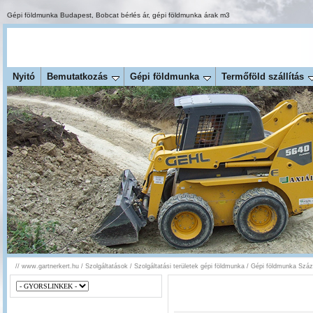
Gépi földmunka Budapest
,
Bobcat bérlés ár
,
gépi földmunka árak m3
Nyitó
Bemutatkozás
Gépi földmunka
Termőföld szállítás
//
www.gartnerkert.hu
/
Szolgáltatások
/
Szolgáltatási területek gépi földmunka
/
Gépi földmunka Száz