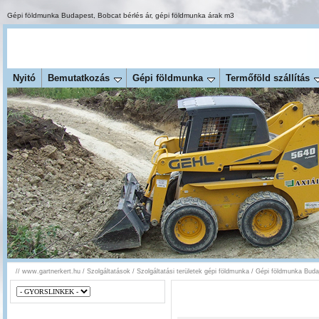
Gépi földmunka Budapest
,
Bobcat bérlés ár
,
gépi földmunka árak m3
Nyitó
Bemutatkozás
Gépi földmunka
Termőföld szállítás
//
www.gartnerkert.hu
/
Szolgáltatások
/
Szolgáltatási területek gépi földmunka
/
Gépi földmunka Buda