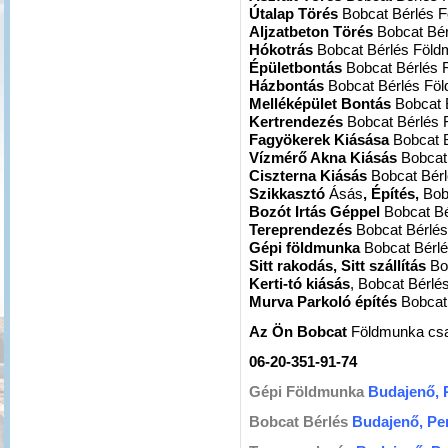
Útalap Törés
Bobcat Bérlés 
Aljzatbeton Törés
Bobcat Bé
Hókotrás
Bobcat Bérlés Föl
Épületbontás
Bobcat Bérlés
Házbontás
Bobcat Bérlés Fö
Melléképület Bontás
Bobcat 
Kertrendezés
Bobcat Bérlés
Fagyökerek Kiásása
Bobcat 
Vízmérő Akna Kiásás
Bobcat
Ciszterna Kiásás
Bobcat Bér
Szikkasztó
Ásás
, Építés,
Bob
Bozót Irtás Géppel
Bobcat B
Tereprendezés
Bobcat Bérlé
Gépi földmunka
Bobcat Bérl
Sitt rakodás, Sitt szállítás
Bo
Kerti-tó kiásás
, Bobcat Bérl
Murva Parkoló építés
Bobcat
Az Ön Bobcat
Földmunka csa
06-20-351-91-74
Gépi Földmunka
Budajenő, 
Bobcat Bérlés
Budajenő, Per