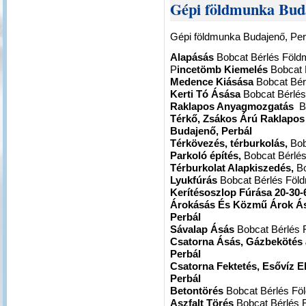
Gépi földmunka Bud
Gépi földmunka Budajenő, Per
Alapásás
Bobcat Bérlés Föl
P
incetömb Kiemelés
Bobcat 
Medence Kiásása
Bobcat Bér
Kerti Tó Ásása
Bobcat Bérlé
Raklapos Anyagmozgatás
B
Térkő, Zsákos Árú Raklapo
Budajenő, Perbál
Térkövezés, térburkolás,
Bob
Parkoló építés,
Bobcat Bérlé
Térburkolat Alapkiszedés,
Bo
Lyukfúrás
Bobcat Bérlés Fö
Kerítésoszlop Fúrása 20-30-
Árokásás És Közmű Árok Á
Perbál
Sávalap Ásás
Bobcat Bérlés
Csatorna Ásás, Gázbekötés
Perbál
Csatorna Fektetés, Esővíz E
Perbál
Betontörés
Bobcat Bérlés F
Aszfalt Törés
Bobcat Bérlés