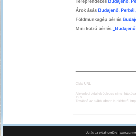
Tereprendezés
Budajenő, Pe
Árok ásás
Budajenő, Perbál,
Földmunkagép bérlés
Budaje
Mini kotró bérlés
Budajenő,
Oldal URL
A jelenlegi oldal elsődleges címe:
http://
197/
Továbbá az alábbi címen is elérhető:
htt
|
Ugrás az oldal tetejére
www.gartner