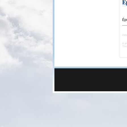
É
Ép
Old
A je
Tov