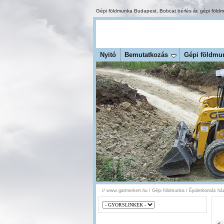
Gépi földmunka Budapest
,
Bobcat bérlés ár
,
gépi föld
Nyitó
Bemutatkozás
Gépi földmu
//
www.gartnerkert.hu
/
Gépi földmunka
/
Épületbontás há