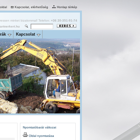
 oldal
Kapcsolat, elérhetőség
Honlap térkép
essen minket bizalommal! Telefon:
+36 20-351-91-74
rtnerkert.hu
rák
Kapcsolat
Nyomtatóbarát változat
Oldal nyomtatása