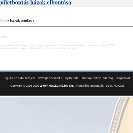
pületbontás házak elbontása
ületek házak bontása
al URL
lenlegi oldal elsődleges címe:
http://gartnerkert.hu/Epuletek-hazak-bontasa-sitt-szallitas-175/
ábbá az alábbi címen is elérhető:
http://gartnerkert.hu/doc175/
|
|
|
Ugrás az oldal tetejére
www.gartnerkert.hu nyitó oldal
Honlap térkép, sitemap
Kapcsolat
Keresőoptimalizálás, SEO, MXCMS
Copyright © 2005-2026
WWW.MAXELINE.HU Kft.
|