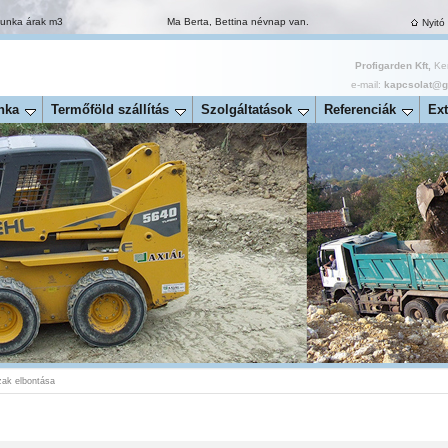
munka árak m3
Ma Berta, Bettina névnap van.
Nyitó
Profigarden Kft,
Ker
e-mail:
kapcsolat@ga
nka
Termőföld szállítás
Szolgáltatások
Referenciák
Ext
zak elbontása