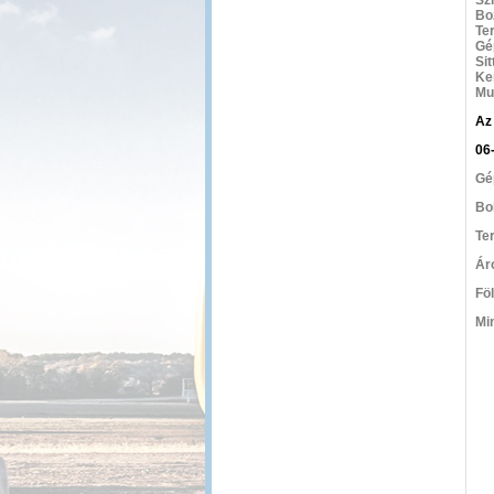
Bo
Te
Gé
Sit
Ker
Mu
Az
06
Gé
Bo
Te
Ár
Fö
Min