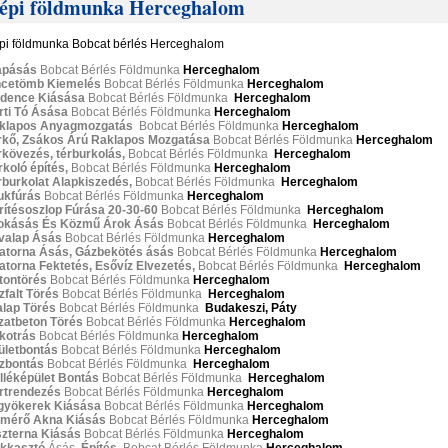
épi földmunka Herceghalom
pi földmunka Bobcat bérlés Herceghalom
apásás
Bobcat Bérlés Földmunka
Herceghalom
ncetömb Kiemelés
Bobcat Bérlés Földmunka
Herceghalom
dence Kiásása
Bobcat Bérlés Földmunka
Herceghalom
rti Tó Ásása
Bobcat Bérlés Földmunka
Herceghalom
klapos Anyagmozgatás
Bobcat Bérlés Földmunka
Herceghalom
rkő, Zsákos Árú Raklapos Mozgatása
Bobcat Bérlés Földmunka
Herceghalom
rkövezés, térburkolás,
Bobcat Bérlés Földmunka
Herceghalom
koló építés,
Bobcat Bérlés Földmunka
Herceghalom
rburkolat Alapkiszedés,
Bobcat Bérlés Földmunka
Herceghalom
ukfúrás
Bobcat Bérlés Földmunka
Herceghalom
rítésoszlop Fúrása 20-30-60
Bobcat Bérlés Földmunka
Herceghalom
okásás És Közmű Árok Ásás
Bobcat Bérlés Földmunka
Herceghalom
valap Ásás
Bobcat Bérlés Földmunka
Herceghalom
atorna Ásás, Gázbekötés ásás
Bobcat Bérlés Földmunka
Herceghalom
atorna Fektetés, Esővíz Elvezetés,
Bobcat Bérlés Földmunka
Herceghalom
tontörés
Bobcat Bérlés Földmunka
Herceghalom
zfalt Törés
Bobcat Bérlés Földmunka
Herceghalom
alap Törés
Bobcat Bérlés Földmunka
Budakeszi, Páty
jzatbeton Törés
Bobcat Bérlés Földmunka
Herceghalom
kotrás
Bobcat Bérlés Földmunka
Herceghalom
ületbontás
Bobcat Bérlés Földmunka
Herceghalom
zbontás
Bobcat Bérlés Földmunka
Herceghalom
lléképület Bontás
Bobcat Bérlés Földmunka
Herceghalom
rtrendezés
Bobcat Bérlés Földmunka
Herceghalom
gyökerek Kiásása
Bobcat Bérlés Földmunka
Herceghalom
zmérő Akna Kiásás
Bobcat Bérlés Földmunka
Herceghalom
szterna Kiásás
Bobcat Bérlés Földmunka
Herceghalom
ikkasztó
Ásás
, Építés,
Bobcat Bérlés Földmunka
Herceghalom