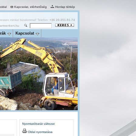
 oldal
Kapcsolat, elérhetőség
Honlap térkép
essen minket bizalommal! Telefon:
+36 20-351-91-74
rtnerkert.hu
rák
Kapcsolat
Nyomtatóbarát változat
Oldal nyomtatása