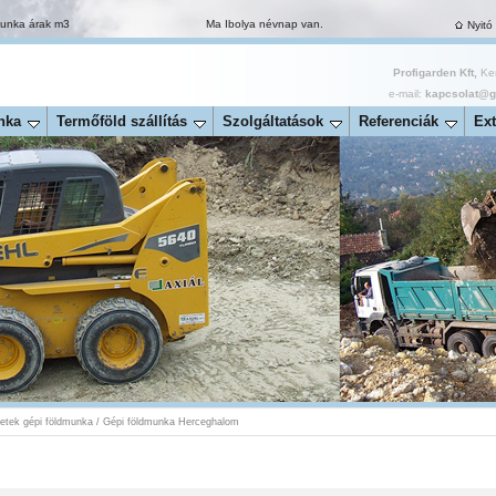
munka árak m3
Ma Ibolya névnap van.
Nyitó
Profigarden Kft,
Ker
e-mail:
kapcsolat@ga
nka
Termőföld szállítás
Szolgáltatások
Referenciák
Ext
ületek gépi földmunka
/
Gépi földmunka Herceghalom