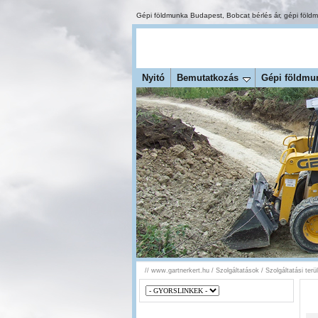
Gépi földmunka Budapest
,
Bobcat bérlés ár
,
gépi föld
Nyitó
Bemutatkozás
Gépi földmu
//
www.gartnerkert.hu
/
Szolgáltatások
/
Szolgáltatási ter