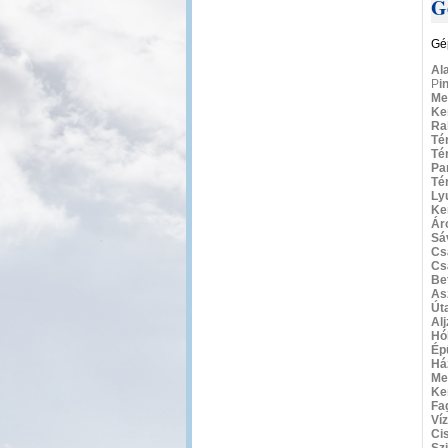
G
Gé
Al
P
i
Me
Ke
Ra
Té
Té
Par
Té
Ly
Ke
Ár
Sá
Cs
Cs
Be
As
Út
Al
Hó
Ép
Há
Me
Ke
Fa
Ví
Ci
Sz