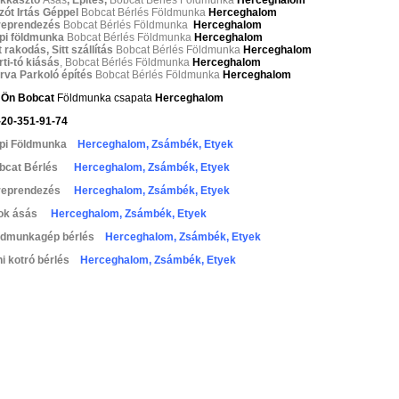
zót Irtás Géppel
Bobcat Bérlés Földmunka
Herceghalom
reprendezés
Bobcat Bérlés Földmunka
Herceghalom
pi földmunka
Bobcat Bérlés Földmunka
Herceghalom
t rakodás, Sitt szállítás
Bobcat Bérlés Földmunka
Herceghalom
ti-tó kiásás
, Bobcat Bérlés Földmunka
Herceghalom
rva Parkoló építés
Bobcat Bérlés Földmunka
Herceghalom
 Ön Bobcat
Földmunka csapata
Herceghalom
-20-351-91-74
pi Földmunka
Herceghalom, Zsámbék, Etyek
bcat Bérlés
Herceghalom, Zsámbék, Etyek
reprendezés
Herceghalom, Zsámbék, Etyek
ok ásás
Herceghalom, Zsámbék, Etyek
ldmunkagép bérlés
Herceghalom, Zsámbék, Etyek
i kotró bérlés
Herceghalom, Zsámbék, Etyek