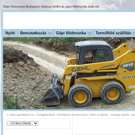
Gépi földmunka Budapest
,
Bobcat bérlés ár
,
gépi földmunka árak m3
Nyitó
Bemutatkozás
Gépi földmunka
Termőföld szállítás
//
www.gartnerkert.hu
/
Szolgáltatások
/
Kertépítés-Kerttervezés
/
Kerti tó építés, csobogó építés, ker