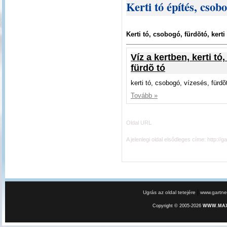
Kerti tó építés, csobo
Kerti tó, csobogó, fürdõtó, kerti
Víz a kertben, kerti tó
fürdõ tó
kerti tó, csobogó, vízesés, fürdõ
Tovább »
Oldal URL
A jelenlegi oldal elsődleges címe:
http://g
|
Ugrás az oldal tetejére
www.gartner
Copyright © 2005-2026
WWW.MAXE